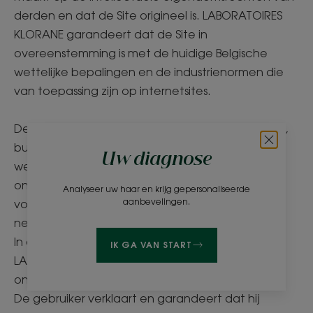
derden en dat de Site origineel is. LABORATOIRES
KLORANE garandeert dat de Site in
overeenstemming is met de huidige Belgische
wettelijke bepalingen en de industrienormen die
van toepassing zijn op internetsites.
De gebruikers verbinden zich ertoe geen virussen,
bugs of bestanden van welke aard ook die de
Uw diagnose
werking van de Site verstoren, vrijwillig of zelfs
onvrijwillig in te voeren, in welk geval alleen zij de
Analyseer uw haar en krijg gepersonaliseerde
aanbevelingen.
volledige verantwoordelijkheid op zich zouden
nemen.
In de geest van respect voor iedereen, kan
IK GA VAN START
LABORATOIRES KLORANE gerechtelijke stappen
ondernemen tegen onbetamelijke Gebruikers.
De gebruiker verklaart en garandeert dat hij