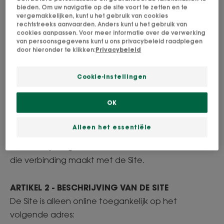
bieden. Om uw navigatie op de site voort te zetten en te
vergemakkelijken, kunt u het gebruik van cookies
In het algemeen is het de Gebruiker verboden de
rechtstreeks aanvaarden. Anders kunt u het gebruik van
cookies aanpassen. Voor meer informatie over de verwerking
Site geheel of gedeeltelijk te gebruiken voor
van persoonsgegevens kunt u ons privacybeleid raadplegen
door hieronder te klikken:
Privacybeleid
ongeoorloofde doeleinden (auteursrecht) of in
strijd met deze AGV.
Cookie-instellingen
Door de Site te raadplegen, stemt de Gebruiker in
OK
met de AGV zoals deze worden weergegeven op
het moment van raadpleging.
Alleen het essentiële
De AGV zijn tegenstelbaar aan iedere Gebruiker
die verbinding maakt met de Site.
ARTIKEL 2 - BESCHRIJVING VAN DE SITE
De Site is alleen online toegankelijk op het
volgende adres: