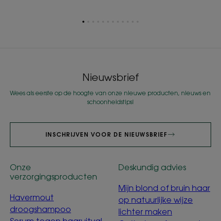
Ga
Ga
Ga
Ga
Ga
Ga
Ga
Ga
Ga
Ga
Ga
Ga
naar
naar
naar
naar
naar
naar
naar
naar
naar
naar
naar
naar
item
item
item
item
item
item
item
item
item
item
item
item
1
2
3
4
5
6
7
8
9
10
11
12
Nieuwsbrief
Wees als eerste op de hoogte van onze nieuwe producten, nieuws en
schoonheidstips!
INSCHRIJVEN VOOR DE NIEUWSBRIEF
Onze
Deskundig advies
verzorgingsproducten
Mijn blond of bruin haar
Havermout
op natuurlijke wijze
droogshampoo
lichter maken
Serum tegen haaruitval