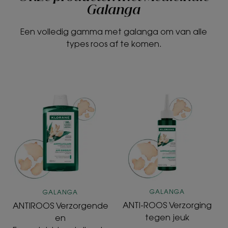
Galanga
Een volledig gamma met galanga om van alle
types roos af te komen.
ANTIROOS
ANTI-
Verzorgende
ROOS
en
Verzorging
Evenwichtsherstellende
tegen
Shampoo
jeuk
GALANGA
GALANGA
ANTI-ROOS Verzorging
ANTIROOS Verzorgende
tegen jeuk
en