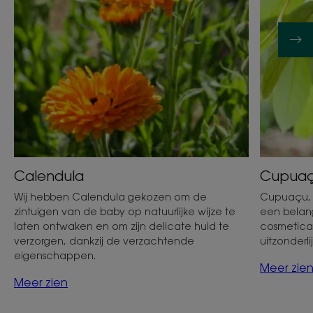
Calendula
Cupua
Wij hebben Calendula gekozen om de
Cupuaçu, 
zintuigen van de baby op natuurlijke wijze te
een belang
laten ontwaken en om zijn delicate huid te
cosmetica.
verzorgen, dankzij de verzachtende
uitzonderl
eigenschappen.
Meer zie
Meer zien