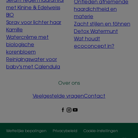
Ontleden afnemende
met Kinine & Edelweiss
haardichtheid en
BIO
materie
Spray voor lichter haar
Zacht stijlen en föhnen
Kamille
Detox Watermunt
Watercrème met
Wat houdt
biologische
ecoconcept in?
korenbloem
Reinigingswater voor
baby's met Calendula
Over ons
Veelgestelde vragen
Contact
Wettelijke bepalingen
Privacybeleid
Cookie-instellingen