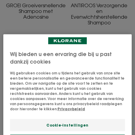
GROEI Groeiversnellende
ANTIROOS Verzorgende
Shampoo met
en
Adenosine
Evenwichtsherstellende
Shampoo
HERSTEL
BLONDE
Cica
HIGHLIGHTS
Regenererende
Verhelderende
Wij bieden u een ervaring die bij u past
en
en
dankzij cookies
antibreuk
verzachtende
Wij gebruiken cookies om u tijdens het gebruik van onze site
shampoo
shampoo
een betere personalisatie en geavanceerde functionaliteit te
bieden. Om uw navigatie op de site voort te zetten en te
vergemakkelijken, kunt u het gebruik van cookies
rechtstreeks aanvaarden. Anders kunt u het gebruik van
cookies aanpassen. Voor meer informatie over de verwerking
CUPUAÇU
KAMILLE
van persoonsgegevens kunt u ons privacybeleid raadplegen
HERSTEL Cica
BLONDE HIGHLIGHTS
door hieronder te klikken:
Privacybeleid
Regenererende en
Verhelderende en
antibreuk shampoo
verzachtende shampoo
Cookie-instellingen