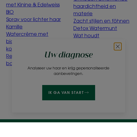
met Kinine & Edelweiss
haardichtheid en
BIO
materie
Spray voor lichter haar
Zacht stijlen en föhnen
Kamille
Detox Watermunt
Watercrème met
Wat houdt
biologische
ecoconcept in?
korenbloem
Uw diagnose
Reinigingswater voor
baby's met Calendula
Analyseer uw haar en krijg gepersonaliseerde
aanbevelingen.
Over ons
Veelgestelde vragen
Contact
IK GA VAN START
Wettelijke bepalingen
Privacybeleid
Cookie-instellingen
NL
© 2026 KLORANE