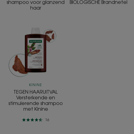
shampoo voor glanzend
BIOLOGISCHE Brandnetel
haar
TEGEN
HAARUITVAL
Versterkende
en
stimulerende
shampoo
met
Kinine
KININE
TEGEN HAARUITVAL
Versterkende en
stimulerende shampoo
met Kinine
16