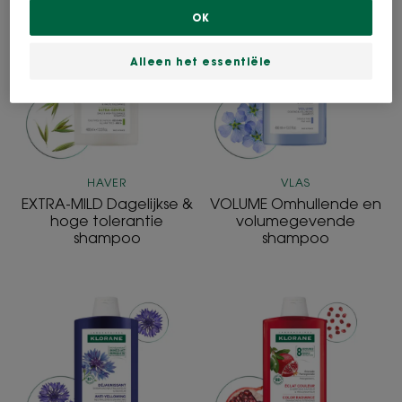
EXTRA-
VOLUME
OK
MILD
Omhullende
Dagelijkse
en
Alleen het essentiële
&
volumegeven
hoge
shampoo
tolerantie
shampoo
HAVER
VLAS
EXTRA-MILD Dagelijkse &
VOLUME Omhullende en
hoge tolerantie
volumegevende
shampoo
shampoo
ANTI-
GLANZEND
YELLOWING
GEKLEURD
Neutraliserende
HAAR
en
Kleurherstelle
revitaliserende
en
shampoo
verlengende