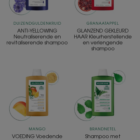
shampoo
DUIZENDGULDENKRUID
GRANAATAPPEL
ANTI-YELLOWING
GLANZEND GEKLEURD
Neutraliserende en
HAAR Kleurherstellende
revitaliserende shampoo
en verlengende
shampoo
VOEDING
Shampoo
Voedende
met
shampoo
BIOLOGISCHE
voor
Brandnetel
glanzend
haar
MANGO
BRANDNETEL
VOEDING Voedende
Shampoo met