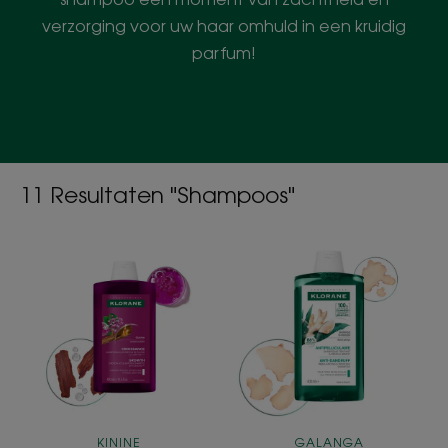
verzorging voor uw haar omhuld in een kruidig
parfum!
11 Resultaten "Shampoos"
GROEI
ANTIROOS
Groeiversnellende
Verzorgende
Shampoo
en
met
Evenwichtshers
Adenosine
Shampoo
KININE
GALANGA