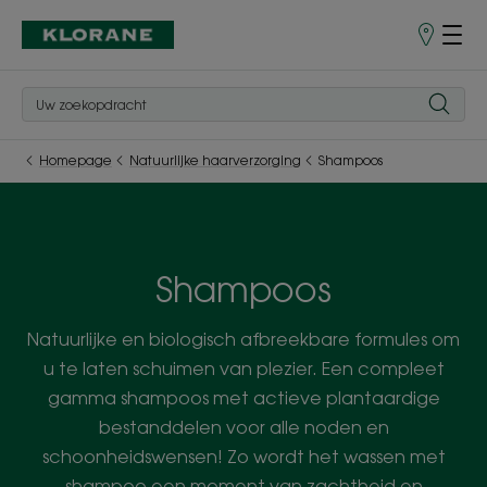
Verkooppu
Homepage
Natuurlijke haarverzorging
Shampoos
Shampoos
Natuurlijke en biologisch afbreekbare formules om
u te laten schuimen van plezier. Een compleet
gamma shampoos met actieve plantaardige
bestanddelen voor alle noden en
schoonheidswensen! Zo wordt het wassen met
shampoo een moment van zachtheid en