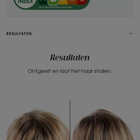
Textuur
RESULTATEN
Vloeistof
Voordelen van de textuur
Resultaten
Vloeibaar.
Ontgeelt en laat het haar stralen.
Geur van de inhoud
Bloemig