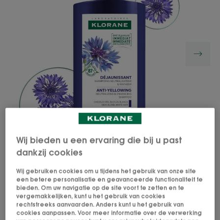
Wij bieden u een ervaring die bij u past
dankzij cookies
Wij gebruiken cookies om u tijdens het gebruik van onze site
De neutraliserende en revitaliserende shampoo
een betere personalisatie en geavanceerde functionaliteit te
herstelt de glans van grijs, wit of platinablond haar
bieden. Om uw navigatie op de site voort te zetten en te
door een gele schijn onmiddellijk te neutraliseren.
vergemakkelijken, kunt u het gebruik van cookies
rechtstreeks aanvaarden. Anders kunt u het gebruik van
cookies aanpassen. Voor meer informatie over de verwerking