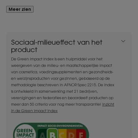
Voordeel
Meer zien
Een formule met 87% aan natuurlijke ingrediënten
die het haar weer doet stralen in alle schoonheid.
Sociaal-milieueffect van het
Voordelen
product
- Reinigt: de formule wordt goed verdragen, reinigt
De Green Impact Index is een hulpmiddel voor het
in alle zachtheid en tast het haar of de hoofdhuid
weergeven van de milieu- en maatschappelijke impact
van cosmetica, voedingssupplementen en gezondheids-
niet aan.
en welzijnsproducten voor gezinnen, gebaseerd op de
- Neutraliseert: de formule van de ontgelende
methodologie beschreven in AFNOR Spec 2215. De index
shampoo neutraliseert actief de vergeling van wit,
is ontwikkeld in samenwerking met 21 bedrijven,
grijs en platinablond haar.
verenigingen en federaties en beoordeelt producten op
- Revitaliseert: de shampoo maakt grijs en blond
meer dan 50 criteria voor nog meer transparantie!
Inzicht
haar weer mooi en glanzend.
in de Green Impact Index
TEXTUUR
MILIEU