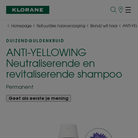
Verkooppu
Homepage
Natuurlijke haarverzorging
Blond/ wit haar
ANTI-YE
DUIZENDGULDENKRUID
ANTI-YELLOWING
Neutraliserende en
revitaliserende shampoo
Permanent
Geef als eerste je mening