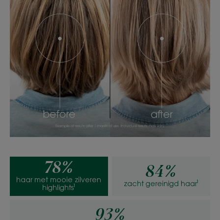
78%
84%
haar met mooie zilveren
zacht gereinigd haar¹
highlights¹
93%