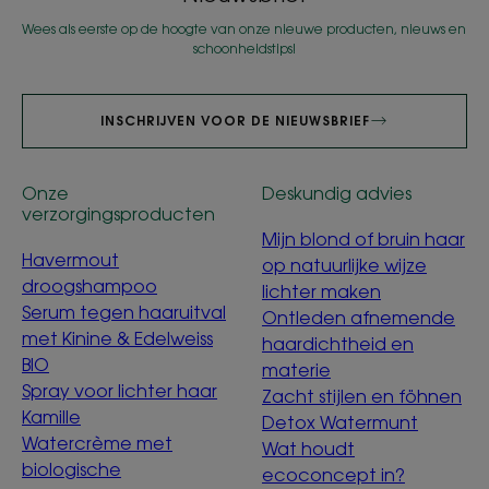
Wees als eerste op de hoogte van onze nieuwe producten, nieuws en
schoonheidstips!
INSCHRIJVEN VOOR DE NIEUWSBRIEF
Onze
Deskundig advies
verzorgingsproducten
Mijn blond of bruin haar
Havermout
op natuurlijke wijze
droogshampoo
lichter maken
Serum tegen haaruitval
Ontleden afnemende
met Kinine & Edelweiss
haardichtheid en
BIO
materie
Spray voor lichter haar
Zacht stijlen en föhnen
Kamille
Detox Watermunt
Watercrème met
Wat houdt
biologische
ecoconcept in?