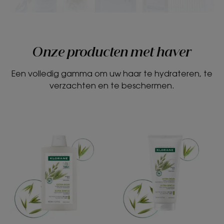
Onze producten met haver
Een volledig gamma om uw haar te hydrateren, te
verzachten en te beschermen.
EXTRA-
EXTRA-
MILD
MILD
Dagelijkse
Dagelijkse
&
&
hoge
hoge
tolerantie
tolerantie
shampoo
conditioner