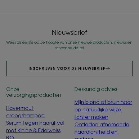
Ga
Ga
Ga
Ga
Ga
Ga
Ga
Ga
Ga
Ga
Ga
Ga
naar
naar
naar
naar
naar
naar
naar
naar
naar
naar
naar
naar
item
item
item
item
item
item
item
item
item
item
item
item
1
2
3
4
5
6
7
8
9
10
11
12
Nieuwsbrief
Wees als eerste op de hoogte van onze nieuwe producten, nieuws en
schoonheidstips!
INSCHRIJVEN VOOR DE NIEUWSBRIEF
Onze
Deskundig advies
verzorgingsproducten
Mijn blond of bruin haar
Havermout
op natuurlijke wijze
droogshampoo
lichter maken
Serum tegen haaruitval
Ontleden afnemende
met Kinine & Edelweiss
haardichtheid en
BIO