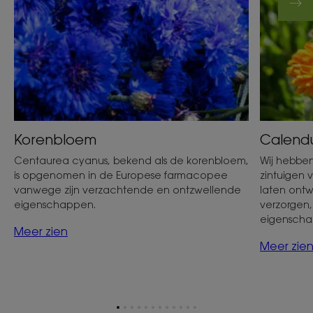
Korenbloem
Calend
Centaurea cyanus, bekend als de korenbloem,
Wij hebbe
is opgenomen in de Europese farmacopee
zintuigen 
vanwege zijn verzachtende en ontzwellende
laten ontw
eigenschappen.
verzorgen,
eigenscha
Meer zien
Meer zie