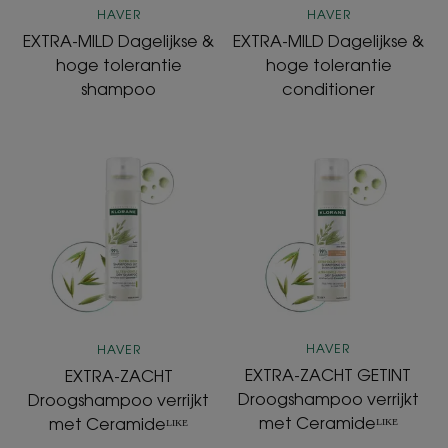
HAVER
HAVER
EXTRA-MILD Dagelijkse &
EXTRA-MILD Dagelijkse &
hoge tolerantie
hoge tolerantie
shampoo
conditioner
EXTRA-
EXTRA-
ZACHT
ZACHT
Droogshampoo
GETINT
verrijkt
Droogshampo
met
verrijkt
Ceramideᴸᴵᴷᴱ
met
Ceramideᴸᴵᴷᴱ
HAVER
HAVER
EXTRA-ZACHT GETINT
EXTRA-ZACHT
Droogshampoo verrijkt
Droogshampoo verrijkt
met Ceramideᴸᴵᴷᴱ
met Ceramideᴸᴵᴷᴱ