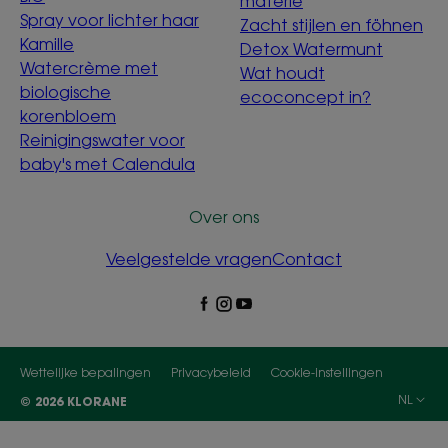
materie
Spray voor lichter haar
Zacht stijlen en föhnen
Kamille
Detox Watermunt
Watercrème met
Wat houdt
biologische
ecoconcept in?
korenbloem
Reinigingswater voor
baby's met Calendula
Over ons
Veelgestelde vragen
Contact
Wettelijke bepalingen
Privacybeleid
Cookie-instellingen
NL
© 2026 KLORANE