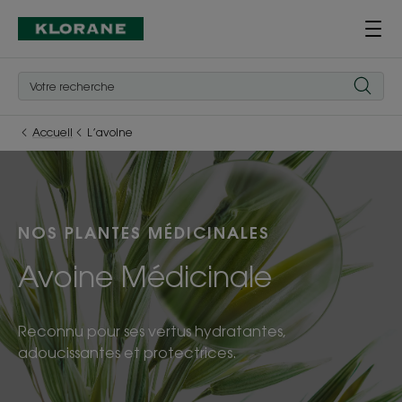
Accueil
L’avoine
NOS PLANTES MÉDICINALES
Avoine Médicinale
Reconnu pour ses vertus hydratantes,
adoucissantes et protectrices.