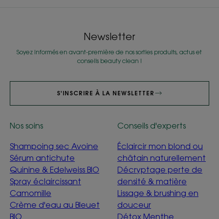
l'item
l'item
l'item
l'item
l'item
l'item
l'item
l'item
l'item
l'item
l'item
l'item
l'item
l'item
l'item
1
2
3
4
5
6
7
8
9
10
11
12
13
14
15
Newsletter
Soyez informés en avant-première de nos sorties produits, actus et
conseils beauty clean !
S'INSCRIRE À LA NEWSLETTER
Nos soins
Conseils d'experts
Shampoing sec Avoine
Éclaircir mon blond ou
Sérum antichute
châtain naturellement
Quinine & Edelweiss BIO
Décryptage perte de
Spray éclaircissant
densité & matière
Camomille
Lissage & brushing en
Crème d'eau au Bleuet
douceur
BIO
Détox Menthe