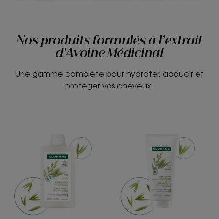
Nos produits formulés à l’extrait
d’Avoine Médicinal
Une gamme complète pour hydrater, adoucir et
protéger vos cheveux.
EXTRA-
EXTRA-
DOUX
DOUX
Shampoing
Après-
quotidien
Shampoing
et
quotidien
haute
et
tolérance
haute-
tolérance