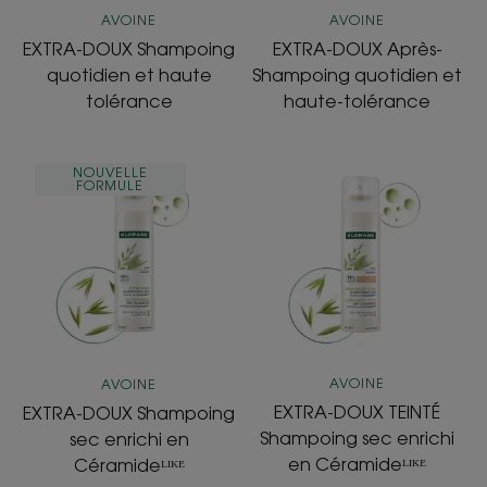
AVOINE
AVOINE
EXTRA-DOUX Shampoing
EXTRA-DOUX Après-
quotidien et haute
Shampoing quotidien et
tolérance
haute-tolérance
EXTRA-
EXTRA-
NOUVELLE
FORMULE
DOUX
DOUX
Shampoing
TEINTÉ
sec
Shampoing
enrichi
sec
en
enrichi
Céramideᴸᴵᴷᴱ
en
Céramideᴸᴵᴷᴱ
AVOINE
AVOINE
EXTRA-DOUX TEINTÉ
EXTRA-DOUX Shampoing
Shampoing sec enrichi
sec enrichi en
en Céramideᴸᴵᴷᴱ
Céramideᴸᴵᴷᴱ