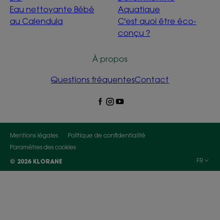
Eau nettoyante Bébé
Aquatique
au Calendula
C'est quoi être éco-
conçu ?
À propos
Questions fréquentes
Contact
Mentions légales
Politique de confidentialité
Paramètres des cookies
FR
© 2026 KLORANE