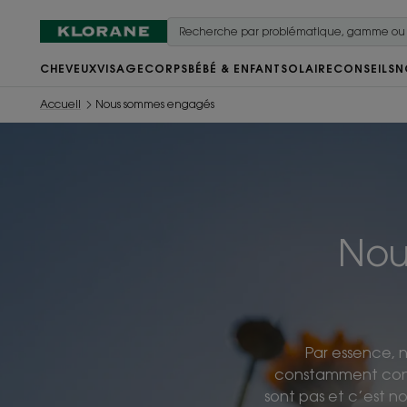
CHEVEUX
VISAGE
CORPS
BÉBÉ & ENFANT
SOLAIRE
CONSEILS
N
Accueil
Nous sommes engagés
Nou
Par essence, 
constamment contrib
sont pas et c’est no