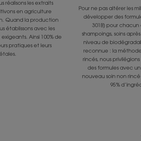
 réalisons les extraits
Pour ne pas altérer les m
tivons en agriculture
développer des formul
arn. Quand la production
301B) pour chacun d
ous établissons avec les
shampoings, soins aprè
 exigeants. Ainsi 100% de
niveau de biodégradab
eurs pratiques et leurs
reconnue : la méthode 
étales.
rincés, nous privilégions
des formules avec un 
nouveau soin non rincé
95% d’ingréd