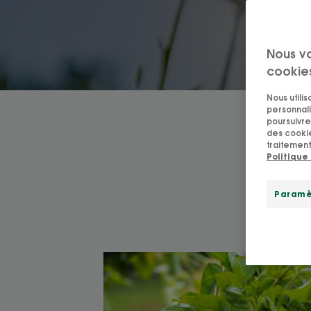
Nous v
cookie
Nous utili
personnali
poursuivre 
des cookie
traitement
Politique
Paramè