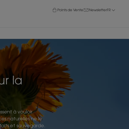
Points de Vente
Newsletter
FR
r la
sent à vouloir
ces naturelles ne le
nfaits et sauvegarde.