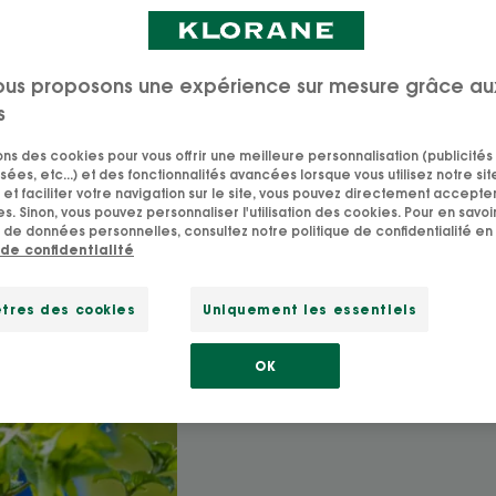
Mise à jour le
18/09/25
, validé par
notre équipe d'experts Klorane
.
ous proposons une expérience sur mesure grâce au
s
sons des cookies pour vous offrir une meilleure personnalisation (publicités
sées, etc...) et des fonctionnalités avancées lorsque vous utilisez notre sit
et faciliter votre navigation sur le site, vous pouvez directement accepter l
s. Sinon, vous pouvez personnaliser l'utilisation des cookies. Pour en savoir
 de données personnelles, consultez notre politique de confidentialité en 
Depuis plus de 50 ans
 de confidentialité
Une démarche d’écoconception
tres des cookies
Uniquement les essentiels
OK