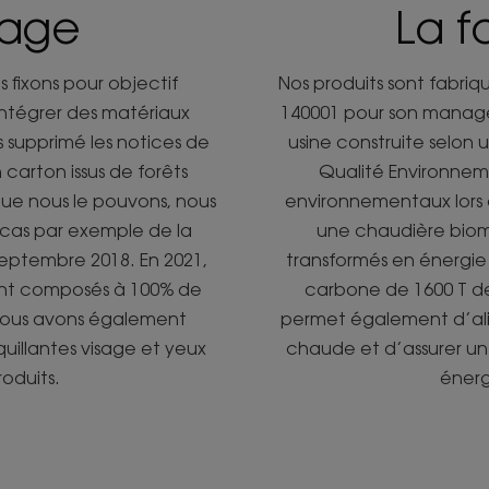
lage
La f
fixons pour objectif
Nos produits sont fabriqu
intégrer des matériaux
140001 pour son manag
 supprimé les notices de
usine construite selo
 carton issus de forêts
Qualité Environneme
ue nous le pouvons, nous
environnementaux lors 
le cas par exemple de la
une chaudière biom
ptembre 2018. En 2021,
transformés en énergie 
sont composés à 100% de
carbone de 1600 T d
 Nous avons également
permet également d’ali
quillantes visage et yeux
chaude et d’assurer u
roduits.
énerg