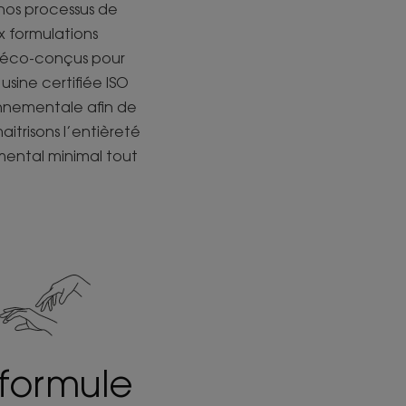
nos processus de
x formulations
s éco-conçus pour
usine certifiée ISO
onnementale afin de
itrisons l’entièreté
mental minimal tout
 formule