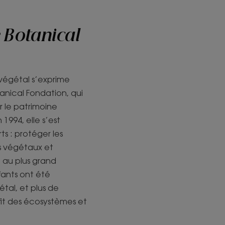
 Botanical
végétal s’exprime
tanical Fondation, qui
r le patrimoine
994, elle s’est
ts : protéger les
rs végétaux et
 au plus grand
fants ont été
étal, et plus de
fit des écosystèmes et