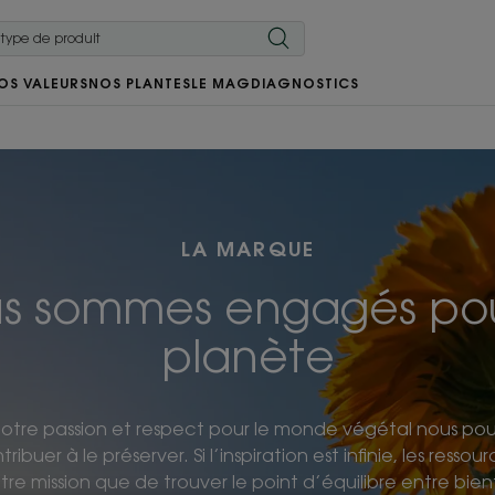
OS VALEURS
NOS PLANTES
LE MAG
DIAGNOSTICS
LA MARQUE
s sommes engagés pou
planète
notre passion et respect pour le monde végétal nous pous
uer à le préserver. Si l’inspiration est infinie, les ressour
tre mission que de trouver le point d’équilibre entre bie