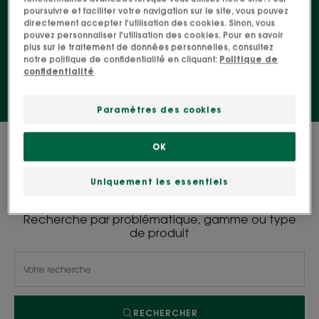
une multitude de senteurs qui vous feront voyager
poursuivre et faciliter votre navigation sur le site, vous pouvez
depuis votre salle de bain. Gel douche, crème de
directement accepter l'utilisation des cookies. Sinon, vous
pouvez personnaliser l'utilisation des cookies. Pour en savoir
douche, lait corps... Le plus dur sera de choisir !
plus sur le traitement de données personnelles, consultez
notre politique de confidentialité en cliquant:
Politique de
confidentialité
Paramètres des cookies
0 résultat pour "Peaux sèches à très
OK
sèches"
Uniquement les essentiels
Recherche par problématique, gamme ou type
de produit
RECHERCHER