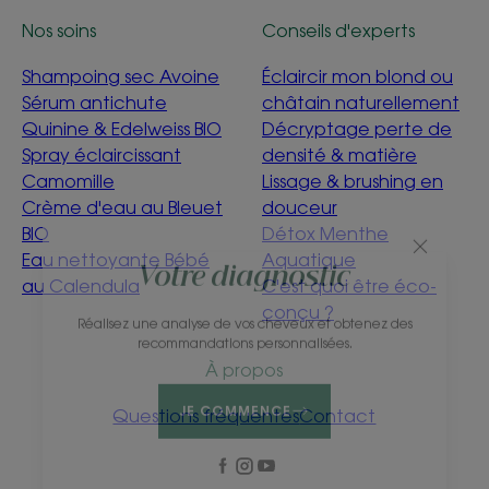
Nos soins
Conseils d'experts
Shampoing sec Avoine
Éclaircir mon blond ou
Sérum antichute
châtain naturellement
Quinine & Edelweiss BIO
Décryptage perte de
Spray éclaircissant
densité & matière
Camomille
Lissage & brushing en
Crème d'eau au Bleuet
douceur
BIO
Détox Menthe
Eau nettoyante Bébé
Aquatique
au Calendula
C'est quoi être éco-
Votre diagnostic
conçu ?
Réalisez une analyse de vos cheveux et obtenez des
À propos
recommandations personnalisées.
Questions fréquentes
Contact
JE COMMENCE