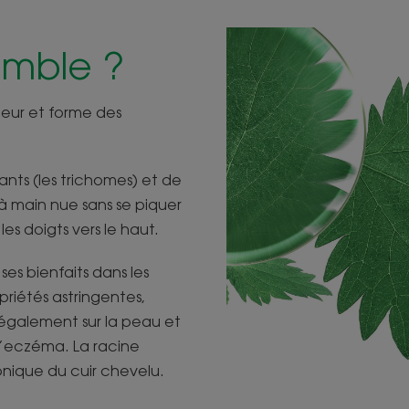
emble ?
eur et forme des
cants (les trichomes) et de
r à main nue sans se piquer
es doigts vers le haut.
ses bienfaits dans les
riétés astringentes,
 également sur la peau et
l’eczéma. La racine
onique du cuir chevelu.