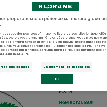
ous proposons une expérience sur mesure grâce au
s
Tout savoir sur nos Orties
sons des cookies pour vous offrir une meilleure personnalisation (publicités
sées, etc...) et des fonctionnalités avancées lorsque vous utilisez notre sit
 connu sous le nom d’Ortie figure dans la pharmacopée 
et faciliter votre navigation sur le site, vous pouvez directement accepter l
astringente et revitalisante. La racine sèche de l’ortie est 
s. Sinon, vous pouvez personnaliser l'utilisation des cookies. Pour en savoir
 de données personnelles, consultez notre politique de confidentialité en 
spécifiquement pour les cheveux gras.
 de confidentialité
NOM D’USAGE
tres des cookies
Uniquement les essentiels
Grande ortie
OK
PARTIE UTILISEE
Racine
NOM BOTANIQUE