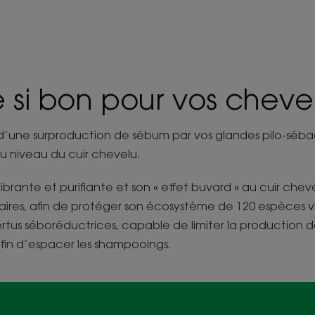
 si bon pour vos cheve
t d’une surproduction de sébum par vos glandes pilo-sé
 niveau du cuir chevelu.
ibrante et purifiante et son « effet buvard » au cuir cheve
taires, afin de protéger son écosystème de 120 espèces vi
ertus séboréductrices, capable de limiter la production
afin d’espacer les shampooings.