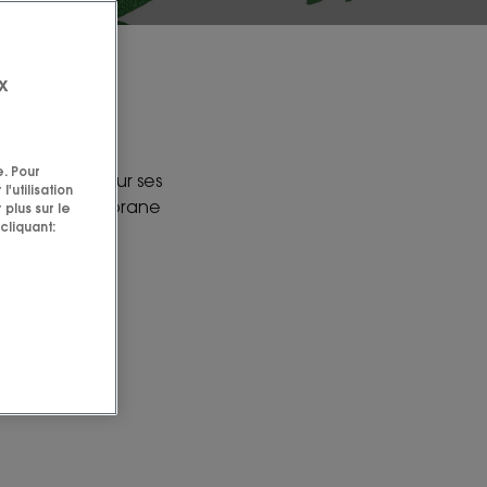
x
e. Pour
européenne pour ses
'utilisation
utilisée par Klorane
 plus sur le
cliquant: