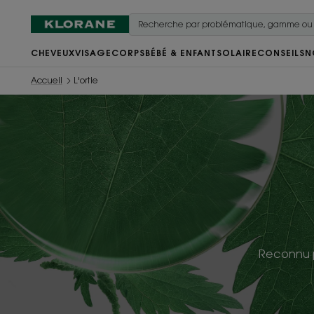
CHEVEUX
VISAGE
CORPS
BÉBÉ & ENFANT
SOLAIRE
CONSEILS
N
Accueil
L'ortie
Reconnu po