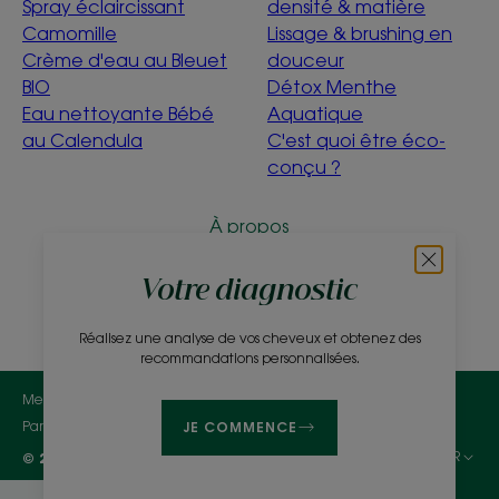
Spray éclaircissant
densité & matière
Camomille
Lissage & brushing en
Crème d'eau au Bleuet
douceur
BIO
Détox Menthe
Eau nettoyante Bébé
Aquatique
au Calendula
C'est quoi être éco-
conçu ?
À propos
Questions fréquentes
Contact
Votre diagnostic
Réalisez une analyse de vos cheveux et obtenez des
recommandations personnalisées.
Mentions légales
Politique de confidentialité
Paramètres des cookies
JE COMMENCE
FR
© 2026 KLORANE