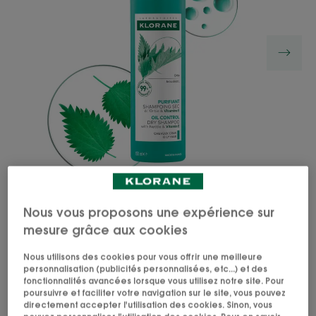
Nous vous proposons une expérience sur
Le Shampoing sec purifiant à l'Ortie médicinale et
mesure grâce aux cookies
Vitamine E limite la production de sébum, assainit
les racines et purifie les cheveux gras pour 24h*.
Nous utilisons des cookies pour vous offrir une meilleure
personnalisation (publicités personnalisées, etc...) et des
fonctionnalités avancées lorsque vous utilisez notre site. Pour
poursuivre et faciliter votre navigation sur le site, vous pouvez
99% d'ingrédients d'origine naturelle*
directement accepter l'utilisation des cookies. Sinon, vous