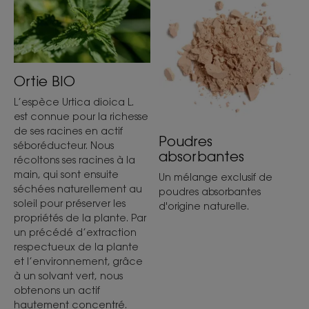
Emballage comportant au moins 13% de matières
recyclées
Emballage majoritairement recyclable
* Etude de Tolérance/Efficacité, effet perçu, 44 sujets, 3 applications
par semaine pendant 22 jours
Ortie BIO
*hors gaz propulseurs
**Etude de Tolérance/Efficacité, effet perçu, 44 sujets, 3 applications
L’espèce Urtica dioica L.
par semaine pendant 22 jours
***Test instrumental, 3 applications par semaine durant 22 jours, sur 44
est connue pour la richesse
sujets.
de ses racines en actif
**** Analyse du cycle de vie, en substituant un shampoing rincé par
Poudres
un shampoing sec par semaine et durant un an, réalisée par une
séboréducteur. Nous
société indépendante Duraconsult.
absorbantes
récoltons ses racines à la
main, qui sont ensuite
Un mélange exclusif de
séchées naturellement au
poudres absorbantes
soleil pour préserver les
d'origine naturelle.
propriétés de la plante. Par
un précédé d’extraction
respectueux de la plante
et l’environnement, grâce
à un solvant vert, nous
obtenons un actif
hautement concentré.