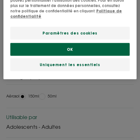
pouvez personnaliser l'utilisation des cookies. Pour en savoir
24h cheveux propres et purifiés**
plus sur le traitement de données personnelles, consultez
85% de sébum instantanément***
notre politique de confidentialité en cliquant:
Politique de
Très Bonne Tolérance
confidentialité
*hors gaz propulseurs
Paramètres des cookies
99% d'ingrédients d'origine naturelle*
OK
100% poudres d'origine naturelle
Made in France
Uniquement les essentiels
*hors gaz propulseurs
Aérosol
Aérosol
150ml
Aérosol
50ml
Utilisable par
Adolescents - Adultes