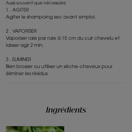
cheveux gras en nettoyant et purifiant le cuir
Aussi souvent que nécessaire
chevelu.
1 . AGITER
- Absorbe : l’association de l’Ortie séboréductrice,
Agiter le shampoing sec avant emploi.
de la Vitamine E anti-oxydante et d’un complexe
de poudres d'origine naturelle ultra-absorbantes
2 . VAPORISER
capte l’excès de sébum et aide à limiter la
Vaporiser raie par raie à 15 cm du cuir chevelu et
propagation des cheveux gras.
laisser agir 2 min.
- Purifie : assainit et purifie les racines pendant 24h*
pour des cheveux légers et souples.
3 . ELIMINER
Bien brosser ou utiliser un sèche-cheveux pour
* Etude de Tolérance/Efficacité, effet perçu, 44
éliminer les résidus.
sujets, 3 applications par semaine pendant 22 jours
ENVIRONNEMENT
Ingrédients
Fiche produit relative aux qualités et caractéristiques
environnementales