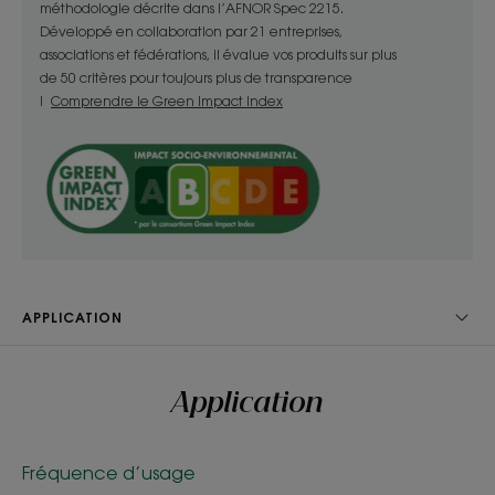
méthodologie décrite dans l’AFNOR Spec 2215.
cheveux après avoir laissé
Développé en collaboration par 21 entreprises,
poser 2 minutes le shampoing
associations et fédérations, il évalue vos produits sur plus
de 50 critères pour toujours plus de transparence
sec. Elimination des résidus et
!
Comprendre le Green Impact Index
du sébum assurés !
Avantages
98 % d'eau à la fabrication, -500 litres d’eau par an
en remplaçant un shampoing par semaine par un
APPLICATION
shampoing sec****.
Application
Bénéfices
- Nettoie : en 2 minutes et sans les mouiller, la
formule sèche apporte propreté et légèreté aux
Fréquence d’usage