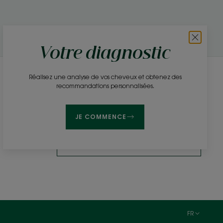
Votre diagnostic
Réalisez une analyse de vos cheveux et obtenez des
Newsletter
recommandations personnalisées.
Soyez informés en avant-première de nos sorties
produits, actus et conseils beauty clean !
JE COMMENCE
S'INSCRIRE À LA NEWSLETTER
FR