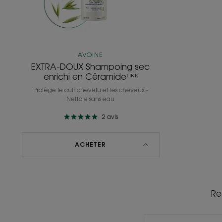
AVOINE
EXTRA-DOUX Shampoing sec
enrichi en Céramideᴸᴵᴷᴱ
Protège le cuir chevelu et les cheveux -
Nettoie sans eau
2
avis
ACHETER
Re