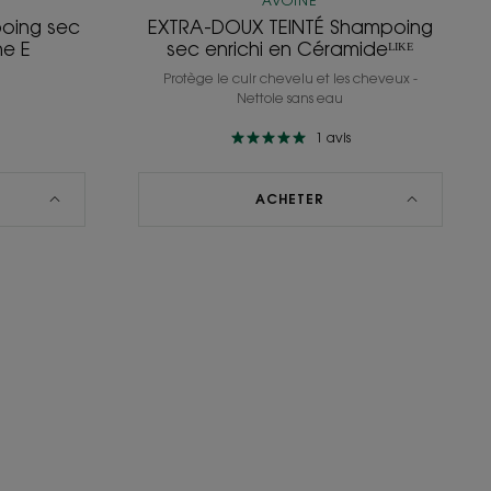
AVOINE
poing sec
EXTRA-DOUX TEINTÉ Shampoing
ne E
sec enrichi en Céramideᴸᴵᴷᴱ
Protège le cuir chevelu et les cheveux -
Nettoie sans eau
1
avis
ACHETER