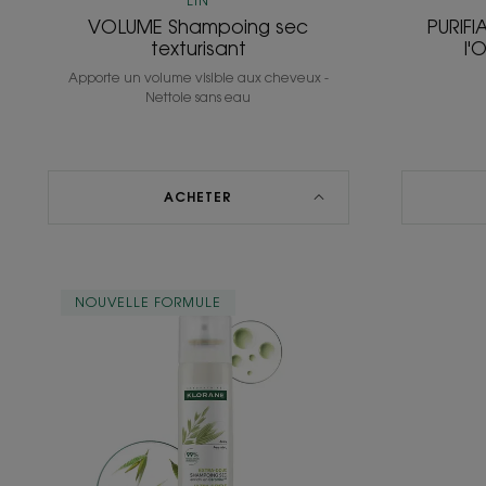
LIN
VOLUME Shampoing sec
PURIF
texturisant
l'
Apporte un volume visible aux cheveux -
Nettoie sans eau
ACHETER
EXTRA-
NOUVELLE FORMULE
DOUX
Shampoing
sec
enrichi
en
Céramideᴸᴵᴷᴱ