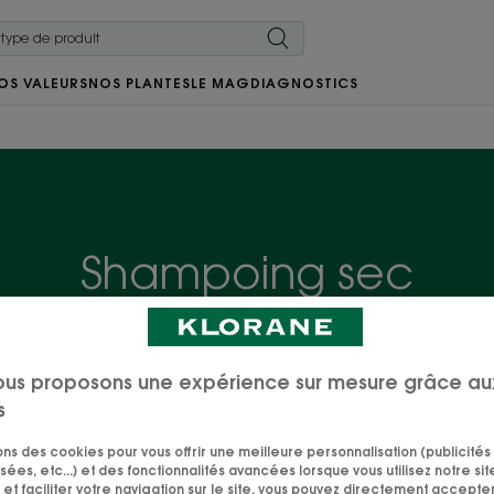
OS VALEURS
NOS PLANTES
LE MAG
DIAGNOSTICS
Shampoing sec
 de l'eau pour nettoyer ses cheveux ? Découvrez notre g
ont à portée de main en un pshiit. Matin pressé, en sort
ous proposons une expérience sur mesure grâce au
sortie, ce geste express ne demande qu'à être adopté.
s
sons des cookies pour vous offrir une meilleure personnalisation (publicités
sées, etc...) et des fonctionnalités avancées lorsque vous utilisez notre sit
et faciliter votre navigation sur le site, vous pouvez directement accepter l