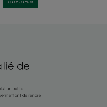
RECHERCHER
llié de
ution existe :
ermettant de rendre