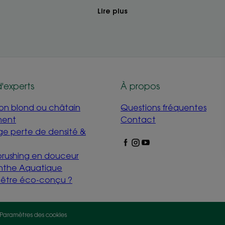
Lire plus
d'experts
À propos
mon blond ou châtain
Questions fréquentes
ment
Contact
e perte de densité &
 brushing en douceur
nthe Aquatique
i être éco-conçu ?
Paramètres des cookies