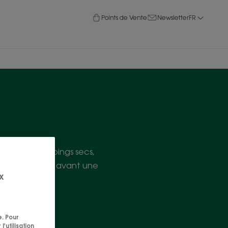
Points de Vente
Newsletter
FR
amme de shampoings secs,
ant du sport ou avant une
x
e. Pour
'utilisation