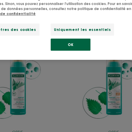
s. Sinon, vous pouvez personnaliser l'utilisation des cookies. Pour en savoir
 de données personnelles, consultez notre politique de confidentialité en 
 de confidentialité
tres des cookies
Uniquement les essentiels
OK
PURIFIANT
PURIFIA
Shampoing
TEINTÉ
sec
Shampo
à
sec
l'Ortie
à
et
l'Ortie
Vitamine
et
E
Vitami
E