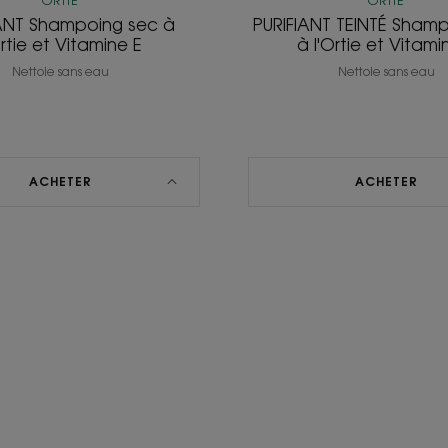
ORTIE
ORTIE
IANT Shampoing sec à
PURIFIANT TEINTÉ Sham
Ortie et Vitamine E
à l'Ortie et Vitami
Nettoie sans eau
Nettoie sans eau
ACHETER
ACHETER