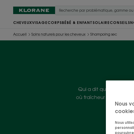
CHEVEUX
VISAGE
CORPS
BÉBÉ & ENFANT
SOLAIRE
CONSEILS
N
Accueil
Soins naturels pour les cheveux
Shampoing sec
Qui a dit qu'il fallait
où fraîcheur et volume s
Nous v
cookie
Nous utili
personnali
poursuivre 