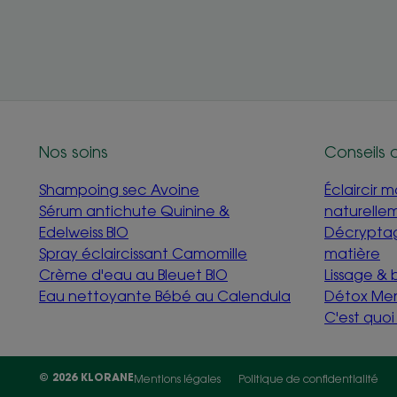
Nos soins
Conseils 
Shampoing sec Avoine
Éclaircir 
Sérum antichute Quinine &
naturelle
Edelweiss BIO
Décryptag
Spray éclaircissant Camomille
matière
Crème d'eau au Bleuet BIO
Lissage &
Eau nettoyante Bébé au Calendula
Détox Me
C'est quo
© 2026 KLORANE
Mentions légales
Politique de confidentialité