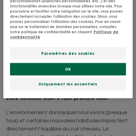
personnalisation (publicités personnalisées, etc...) et des
fonctionnalités avancées lorsque vous utilisez notre site. Pour
poursuivre et faciliter votre navigation sur le site, vous pouvez
directement accepter l'utilisation des cookies. Sinon, vous
pouvez personnaliser l'utilisation des cookies. Pour en savoir
Quelles sont les causes de
plus sur le traitement de données personnelles, consultez
notre politique de confidentialité en cliquant:
Politique de
l’encrassement du cuir
confidentialité
chevelu ?
Paramètres des cookies
Le cuir chevelu joue le rôle de bouclier de
OK
protection. Il subit ainsi de plein fouet les
agressions extérieures du quotidien (certes
Uniquement les essentiels
c’est son rôle) mais il n’en reste pas moins une
zone sensible dont il faut prendre soin.
L’environnement dans lequel nous vivons (presque
tous) et certaines mauvaises habitudes impactent
directement l’équilibre du cuir chevelu. La