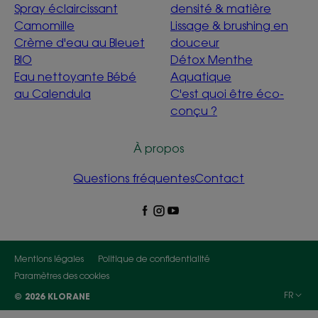
Spray éclaircissant
densité & matière
Camomille
Lissage & brushing en
Crème d'eau au Bleuet
douceur
BIO
Détox Menthe
Eau nettoyante Bébé
Aquatique
au Calendula
C'est quoi être éco-
conçu ?
À propos
Questions fréquentes
Contact
Mentions légales
Politique de confidentialité
Paramètres des cookies
FR
© 2026 KLORANE