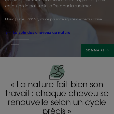
ce qu’on la nature lui offre pour la sublimer.
Mise à jour le
17/06/25
, validé par
notre équipe d'experts Klorane
.
Le soin des cheveux au naturel
SOMMAIRE
« La nature fait bien son
travail : chaque cheveu se
renouvelle selon un cycle
précis »