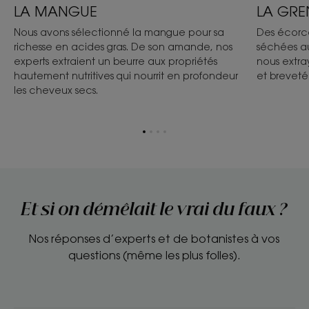
LA MANGUE
LA GR
Nous avons sélectionné la mangue pour sa
Des écorce
richesse en acides gras. De son amande, nos
séchées au 
experts extraient un beurre aux propriétés
nous extray
hautement nutritives qui nourrit en profondeur
et breveté
les cheveux secs.
Aller
Aller
Aller
Aller
à
à
à
à
l'item
l'item
l'item
l'item
1
2
3
4
Et si on démêlait le vrai du faux ?
Nos réponses d’experts et de botanistes à vos
questions (même les plus folles).