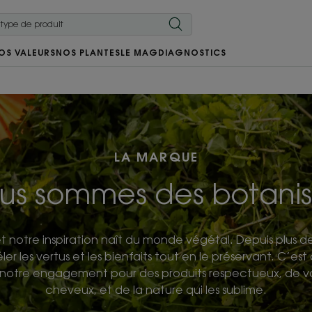
OS VALEURS
NOS PLANTES
LE MAG
DIAGNOSTICS
LA MARQUE
us sommes des botanis
t notre inspiration naît du monde végétal. Depuis plus d
ler les vertus et les bienfaits tout en le préservant. C’e
it notre engagement pour des produits respectueux, de v
cheveux, et de la nature qui les sublime.