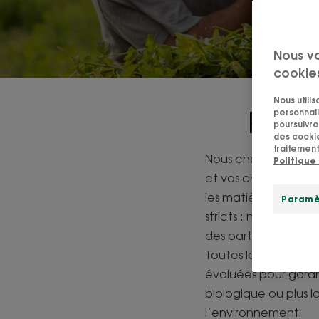
Nous v
cookie
Nous utili
Prés
personnali
poursuivre 
des cookie
traitement
Nous choisissons pou
Politique
et vos cheveux mais 
les matières premièr
Paramè
stricts : nous culti
des partenariats ave
Toutes les plantes à 
évaluées pour garant
biologique ou plus l
l’environnement.