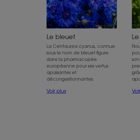
Le bleuet
Le
La Centaurea cyanus, connue
Nou
sous le nom de bleuet figure
pou
dans la pharmacopée
son
européenne pour ses vertus
pre
apaisantes et
grâ
décongestionnantes.
apa
Voir plus
Voi