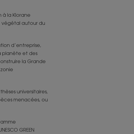
 à la Klorane
ne végétal autour du
tion d’entreprise,
a planète et des
onstruire la Grande
azonie
hèses universitaires,
espèces menacées, ou
ogramme
 "UNESCO GREEN