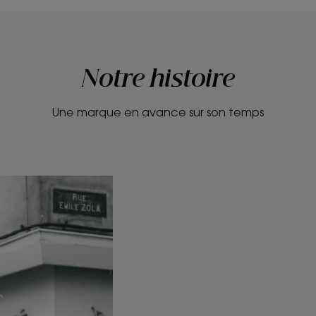
1
2
3
4
Notre histoire
Une marque en avance sur son temps