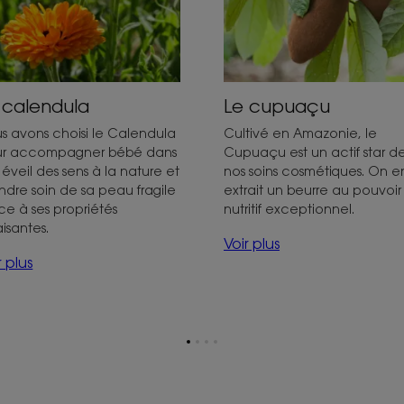
 calendula
Le cupuaçu
s avons choisi le Calendula
Cultivé en Amazonie, le
r accompagner bébé dans
Cupuaçu est un actif star d
 éveil des sens à la nature et
nos soins cosmétiques. On e
ndre soin de sa peau fragile
extrait un beurre au pouvoir
ce à ses propriétés
nutritif exceptionnel.
isantes.
Voir plus
r plus
Aller
Aller
Aller
Aller
à
à
à
à
la
la
la
la
page
page
page
page