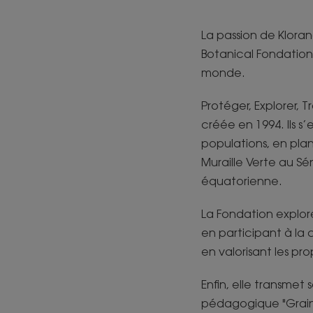
La passion de Kloran
Botanical Fondation,
monde.
Protéger, Explorer, 
créée en 1994. Ils s
populations, en pla
Muraille Verte au S
équatorienne.
La Fondation explore
en participant à la
en valorisant les pr
Enfin, elle transme
pédagogique "Graine