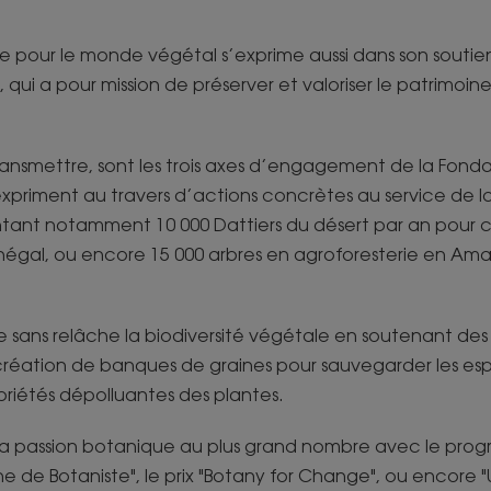
e pour le monde végétal s’exprime aussi dans son soutien
 qui a pour mission de préserver et valoriser le patrimoi
Transmettre, sont les trois axes d’engagement de la Fonda
’expriment au travers d’actions concrètes au service de l
ntant notamment 10 000 Dattiers du désert par an pour c
énégal, ou encore 15 000 arbres en agroforesterie en Am
 sans relâche la biodiversité végétale en soutenant des t
 création de banques de graines pour sauvegarder les 
opriétés dépolluantes des plantes.
t sa passion botanique au plus grand nombre avec le pr
 de Botaniste", le prix "Botany for Change", ou encore