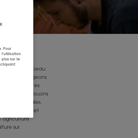
x
relles
e. Pour
'utilisation
 plus sur le
cliquant:
les, pour votre peau
a, nous privilégeons
it à des critères
ts végétaux ou nouons
ales et sociales.
ilières tracées et
l’agriculture
lture sur