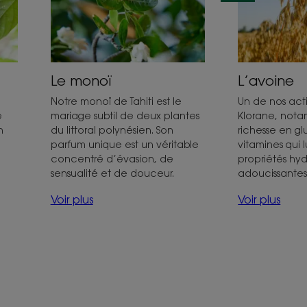
Le monoï
L’avoine
Notre monoï de Tahiti est le
Un de nos acti
e
mariage subtil de deux plantes
Klorane, not
n
du littoral polynésien. Son
richesse en glu
parfum unique est un véritable
vitamines qui 
concentré d’évasion, de
propriétés hyd
sensualité et de douceur.
adoucissantes 
Voir plus
Voir plus