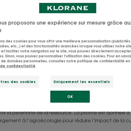
Mise à jour le
18/09/25
, validé par
notre équipe d'experts Klorane
.
ous proposons une expérience sur mesure grâce au
s
sons des cookies pour vous offrir une meilleure personnalisation (publicités
erver
les re
ssources natu
sées, etc...) et des fonctionnalités avancées lorsque vous utilisez notre sit
et faciliter votre navigation sur le site, vous pouvez directement accepter l
s. Sinon, vous pouvez personnaliser l'utilisation des cookies. Pour en savoir
 de données personnelles, consultez notre politique de confidentialité en 
r vous les meilleurs ingrédients : meilleurs pour nos formu
 de confidentialité
aussi qui contribuent au respect de la planète. Pour cel
es d’origine naturelle. La sélection de ces ingrédients obé
tres des cookies
Uniquement les essentiels
vons nos propres plantes à l’origine de certains ingrédien
c des fournisseurs obéissant à des chartes environnement
OK
l’origine des ingrédients que nous utilisons sont issues de f
ir la pérennité de la ressource. La priorité est donnée à 
argement à l’agroécologie pour réduire l’impact de la cu