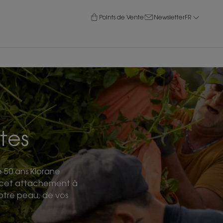
Points de Vente
Newsletter
FR
tes
e 50 ans Klorane
st cet attachement à
otre peau, de vos