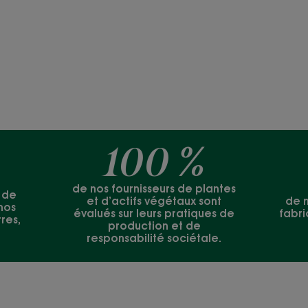
100 %
de nos fournisseurs de plantes
t de
et d’actifs végétaux sont
de n
nos
évalués sur leurs pratiques de
fabri
rres,
production et de
responsabilité sociétale.