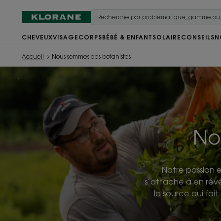
CHEVEUX
VISAGE
CORPS
BÉBÉ & ENFANT
SOLAIRE
CONSEILS
N
Accueil
Nous sommes des botanistes
No
Notre passion e
s’attache à en révé
la source qui fa