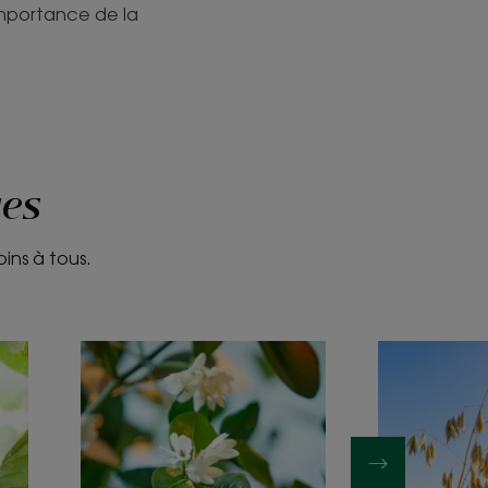
’importance de la
ues
oins à tous.