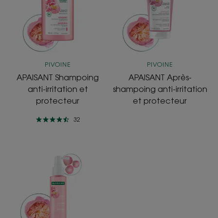
irritation
anti-
et
irritation
protecteur
et
protecteur
PIVOINE
PIVOINE
APAISANT Shampoing
APAISANT Après-
anti-irritation et
shampoing anti-irritation
protecteur
et protecteur
32
APAISANT
Sérum
calmant
et
anti-
démangeaisons