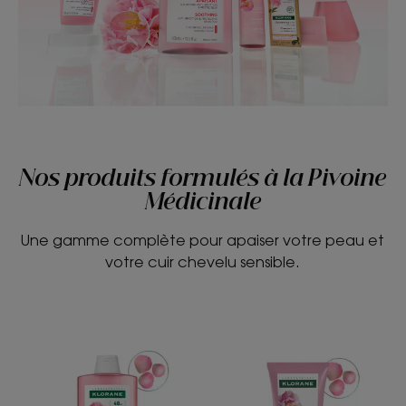
Nos produits formulés à la Pivoine
Médicinale
Une gamme complète pour apaiser votre peau et
votre cuir chevelu sensible.
APAISANT
APAISANT
Shampoing
Après-
anti-
shampoing