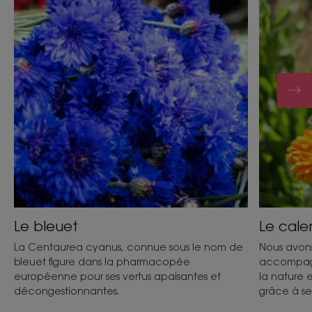
Le bleuet
Le cale
La Centaurea cyanus, connue sous le nom de
Nous avons
bleuet figure dans la pharmacopée
accompagn
européenne pour ses vertus apaisantes et
la nature 
décongestionnantes.
grâce à se