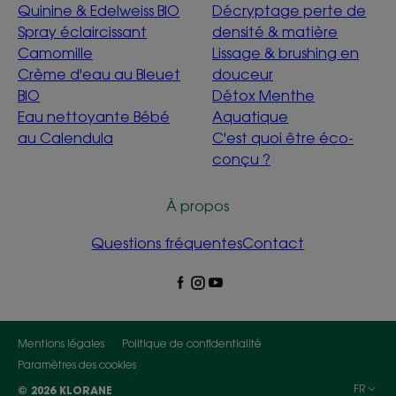
Quinine & Edelweiss BIO
Décryptage perte de
Spray éclaircissant
densité & matière
Camomille
Lissage & brushing en
Crème d'eau au Bleuet
douceur
BIO
Détox Menthe
Eau nettoyante Bébé
Aquatique
au Calendula
C'est quoi être éco-
conçu ?
À propos
Questions fréquentes
Contact
Mentions légales
Politique de confidentialité
Paramètres des cookies
FR
© 2026 KLORANE