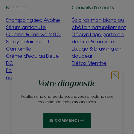
Nos soins
Conseils d'experts
Shampoing sec Avoine
Éclaircir mon blond ou
Sérum antichute
châtain naturellement
Quinine & Edelweiss BIO
Décryptage perte de
Spray éclaircissant
densité & matière
Camomille
Lissage & brushing en
Crème d'eau au Bleuet
douceur
BIO
Détox Menthe
Eau nettoyante Bébé
Aquatique
au Calendula
C'est quoi être éco-
Votre diagnostic
conçu ?
Réalisez une analyse de vos cheveux et obtenez des
À propos
recommandations personnalisées.
Questions fréquentes
Contact
JE COMMENCE