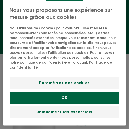
Nous vous proposons une expérience sur
Shampoing à la camomille
mesure grâce aux cookies
Spray éclaircissant
Nous utilisons des cookies pour vous offrir une meilleure
personnalisation (publicités personnalisées, etc...) et des
fonctionnalités avancées lorsque vous utilisez notre site. Pour
poursuivre et faciliter votre navigation sur le site, vous pouvez
directement accepter l'utilisation des cookies. Sinon, vous
pouvez personnaliser l'utilisation des cookies. Pour en savoir
plus sur le traitement de données personnelles, consultez
2 résultats pour "Nos soins Camomille"
notre politique de confidentialité en cliquant:
Politique de
confidentialité
REFLETS
REFLETS
BLONDS
BLONDS
Paramètres des cookies
Soin
Shampoing
illuminateur
illuminateur
OK
et
et
démêlant
adoucissant
Uniquement les essentiels