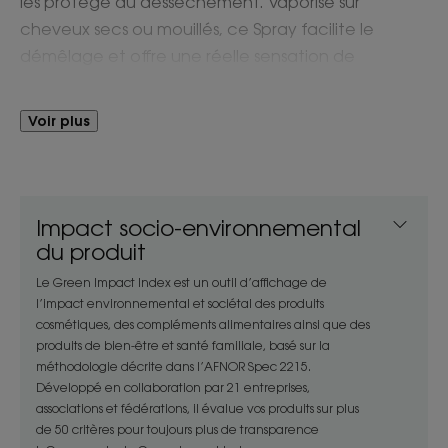
les protège du dessèchement. Vaporisé sur
cheveux secs ou mouillés, ce Spray facilite le
démêlage et offre une réelle sensation de
douceur aux cheveux, les plongeant dans un bain
de lumière qui révèle toute leur beauté. Selon le
Voir plus
mode d’application, le Spray permet 3 effets
éclaircissants : un total look blond, un effet mèche
à mèche ou un effet "tie and dye" sur les longueurs.
Impact socio-environnemental
du produit
Avantages
Le Green Impact Index est un outil d’affichage de
Solution éclaircissante naturelle à triple action, le
l’impact environnemental et sociétal des produits
Spray contient 97% d’ingrédients d’origine
cosmétiques, des compléments alimentaires ainsi que des
naturelle pour un éclaircissement progressif et
produits de bien-être et santé familiale, basé sur la
respectueux des cheveux.
méthodologie décrite dans l’AFNOR Spec 2215.
Développé en collaboration par 21 entreprises,
associations et fédérations, il évalue vos produits sur plus
Bénéfices
de 50 critères pour toujours plus de transparence