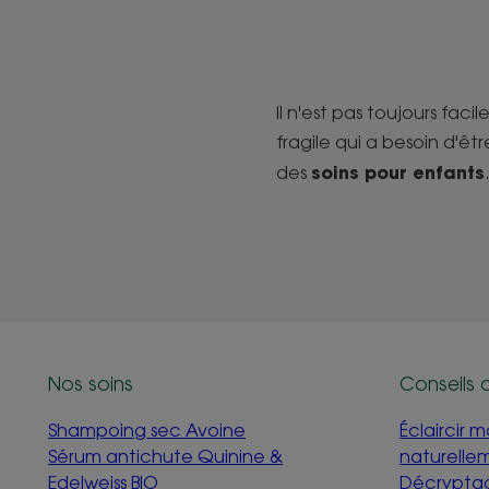
Il n'est pas toujours fac
fragile qui a besoin d'êt
soins pour enfants
des
Nos soins
Conseils 
Shampoing sec Avoine
Éclaircir 
Sérum antichute Quinine &
naturelle
Edelweiss BIO
Décryptag