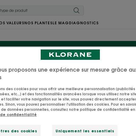
OS VALEURS
NOS PLANTES
LE MAG
DIAGNOSTICS
Gel douche Enfant
ous proposons une expérience sur mesure grâce au
s
duits dédiés aux enfants dans une gamme de soins complè
sons des cookies pour vous offrir une meilleure personnalisation (publicités
sées, etc...) et des fonctionnalités avancées lorsque vous utilisez notre sit
 à partir d'actifs d'origine naturelle, testées sous cont
et faciliter votre navigation sur le site, vous pouvez directement accepter l
arantir leur sécurité. Vous n'avez plus qu'à profiter de ce
s. Sinon, vous pouvez personnaliser l'utilisation des cookies. Pour en savoir
 de données personnelles, consultez notre politique de confidentialité en 
petits. Et hop, une charge mentale en moins !
 de confidentialité
tres des cookies
Uniquement les essentiels