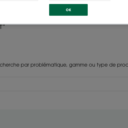
OK
t"
cherche par problématique, gamme ou type de prod