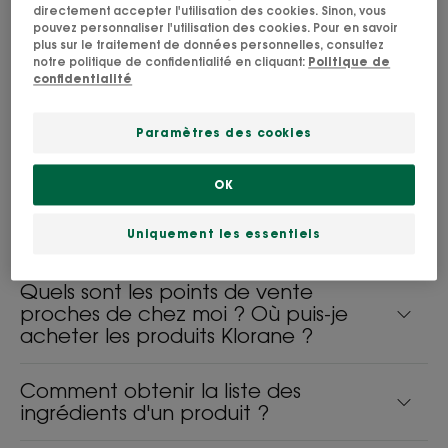
Pourrions-nous envisager un
directement accepter l'utilisation des cookies. Sinon, vous
partenariat ?
pouvez personnaliser l'utilisation des cookies. Pour en savoir
plus sur le traitement de données personnelles, consultez
notre politique de confidentialité en cliquant:
Politique de
Comment puis-je me désabonner de
confidentialité
la newsletter ?
Paramètres des cookies
Comment s'inscrire à la newsletter ?
OK
Que faites-vous de mes données
personnelles ?
Uniquement les essentiels
Quels sont les points de vente
proches de chez moi ? Où puis-je
acheter les produits Klorane ?
Comment obtenir la liste des
ingrédients d'un produit ?