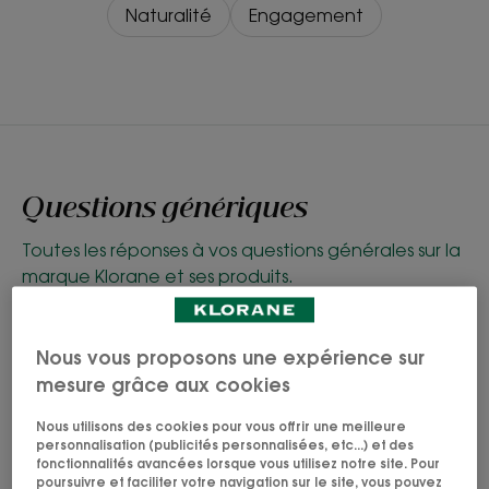
Naturalité
Engagement
Questions génériques
Toutes les réponses à vos questions générales sur la
marque Klorane et ses produits.
Nous vous proposons une expérience sur
Quels sont les produits existants en «
format voyage » ?
mesure grâce aux cookies
Nous utilisons des cookies pour vous offrir une meilleure
Je suis un(e) blogueur(se)
personnalisation (publicités personnalisées, etc...) et des
fonctionnalités avancées lorsque vous utilisez notre site. Pour
spécialisé(e) dans les cosmétiques.
poursuivre et faciliter votre navigation sur le site, vous pouvez