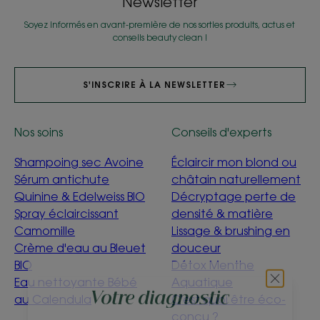
Newsletter
Soyez informés en avant-première de nos sorties produits, actus et
conseils beauty clean !
S'INSCRIRE À LA NEWSLETTER
Nos soins
Conseils d'experts
Shampoing sec Avoine
Éclaircir mon blond ou
Sérum antichute
châtain naturellement
Quinine & Edelweiss BIO
Décryptage perte de
Spray éclaircissant
densité & matière
Camomille
Lissage & brushing en
Crème d'eau au Bleuet
douceur
BIO
Détox Menthe
Eau nettoyante Bébé
Aquatique
au Calendula
C'est quoi être éco-
Votre diagnostic
conçu ?