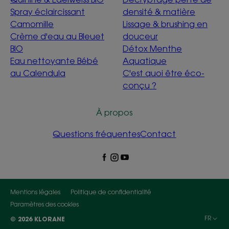
Spray éclaircissant
densité & matière
Camomille
Lissage & brushing en
Crème d'eau au Bleuet
douceur
BIO
Détox Menthe
Eau nettoyante Bébé
Aquatique
au Calendula
C'est quoi être éco-
conçu ?
À propos
Questions fréquentes
Contact
Mentions légales
Politique de confidentialité
Paramètres des cookies
FR
© 2026 KLORANE