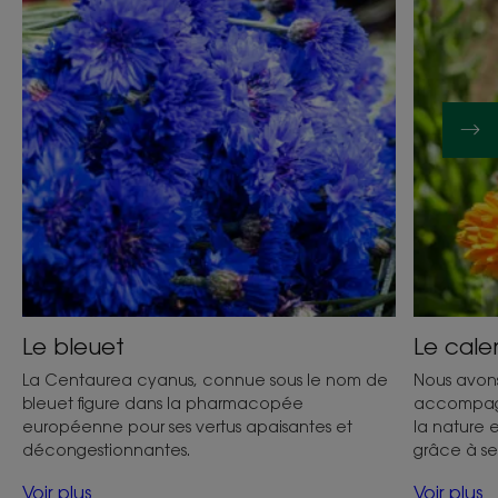
Le bleuet
Le cale
La Centaurea cyanus, connue sous le nom de
Nous avons
bleuet figure dans la pharmacopée
accompagn
européenne pour ses vertus apaisantes et
la nature 
décongestionnantes.
grâce à se
Voir plus
Voir plus