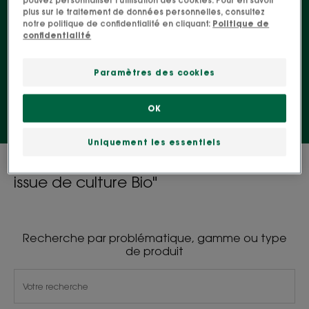
Nettoie en douceur la peau et les cheveux
plus sur le traitement de données personnelles, consultez
délicats des enfants.
notre politique de confidentialité en cliquant:
Politique de
confidentialité
Paramètres des cookies
Bébé & Enfant
OK
Uniquement les essentiels
0 résultat pour "Nos soins Avoine Junior
issue de culture Bio"
Recherche par problématique, gamme ou type
de produit