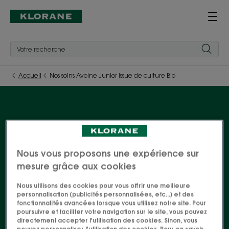
Accueil
Nos soins Avoine Junior issue de culture Bio
Nos soins Avoine Junior
issue de culture Bio
Nous vous proposons une expérience sur
mesure grâce aux cookies
Une gamme de soins à l'avoine naturels aux
Nous utilisons des cookies pour vous offrir une meilleure
parfums gourmands et fruités qui respectent la
personnalisation (publicités personnalisées, etc...) et des
fonctionnalités avancées lorsque vous utilisez notre site. Pour
peau de votre enfant et la nature grâce à ses
poursuivre et faciliter votre navigation sur le site, vous pouvez
formules biodégradables et haute tolérance.
directement accepter l'utilisation des cookies. Sinon, vous
pouvez personnaliser l'utilisation des cookies. Pour en savoir