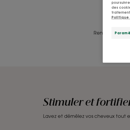
Renforcez vos c
Stimuler et fortifie
Lavez et démêlez vos cheveux tout en 