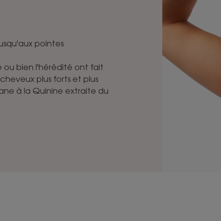
usqu'aux pointes
é ou bien l'hérédité ont fait
heveux plus forts et plus
ane à la Quinine extraite du
ANTICHUTE
ANTICHUTE