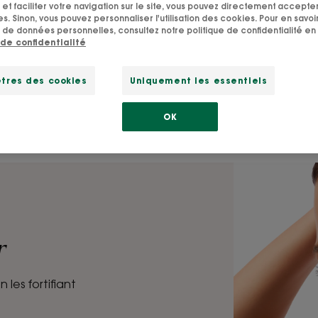
Fortifier les cheveux cassant
heveux au quotidien avec des soins à la Quinine conçus po
cheveux en pousse, fatigués ou cassants.
r
les fortifiant