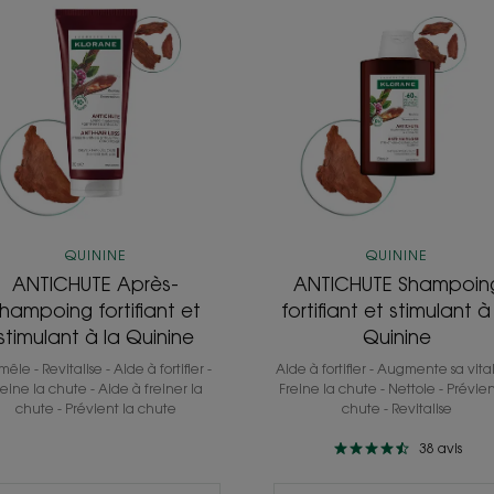
Après-
Shampoin
shampoing
fortifiant
fortifiant
et
et
stimulant
stimulant
à
à
la
la
Quinine
Quinine
QUININE
QUININE
ANTICHUTE Après-
ANTICHUTE Shampoin
hampoing fortifiant et
fortifiant et stimulant à
stimulant à la Quinine
Quinine
êle - Revitalise - Aide à fortifier -
Aide à fortifier - Augmente sa vital
reine la chute - Aide à freiner la
Freine la chute - Nettoie - Prévien
chute - Prévient la chute
chute - Revitalise
38
avis