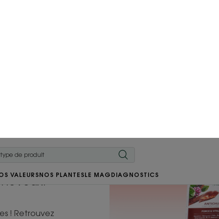
OS VALEURS
NOS PLANTES
LE MAG
DIAGNOSTICS
inine
 fortifier et
cheveux.
les ! Retrouvez