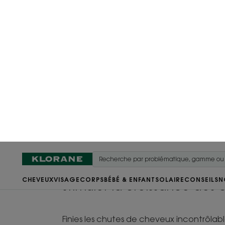
CHEVEUX
VISAGE
CORPS
BÉBÉ & ENFANT
SOLAIRE
CONSEILS
N
Accueil
Antichute soins pour cheveux à la Quinine médicinale
CINCHONA SUCCIRUBRA
Les soins à la Qu
Médicinale
Votre routine Antichute pour
stimuler la croissance des 
Finies les chutes de cheveux incontrôlab