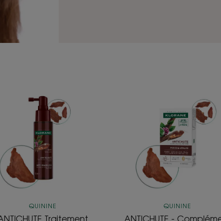
ANTICHUTE
ANTICHUTE
Traitement
-
fortifiant
Compléme
intense
alimentair
QUININE
QUININE
ANTICHUTE Traitement
ANTICHUTE - Complém