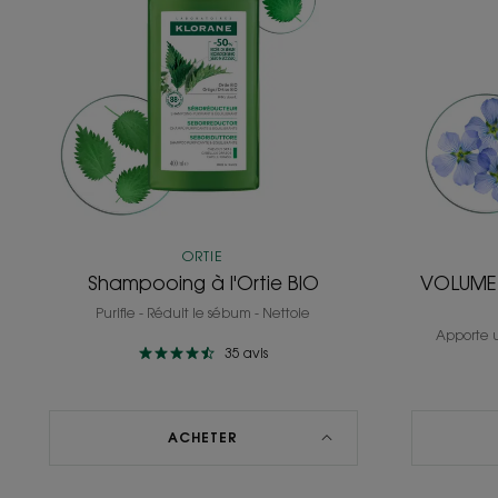
BIO
ORTIE
Shampooing à l'Ortie BIO
VOLUME 
Purifie - Réduit le sébum - Nettoie
Apporte 
35
avis
ACHETER