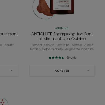
QUININE
urrissant
ANTICHUTE Shampoing fortifiant
et stimulant à la Quinine
e - Nourrit
Prévient la chute - Revitalise - Nettoie - Aide à
fortifier - Freine la chute - Augmente sa vitalité
38
avis
ACHETER
UR
ing