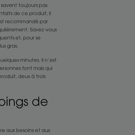
 savent toujours pas
aits de ce produit, il
l est recommandé par
égulièrement. Savez-vous
quents et, pour se
us gras.
uelques minutes. Il n’est
ersonnes font mais qui
produit, deux à trois
ings de
e aux besoins et aux