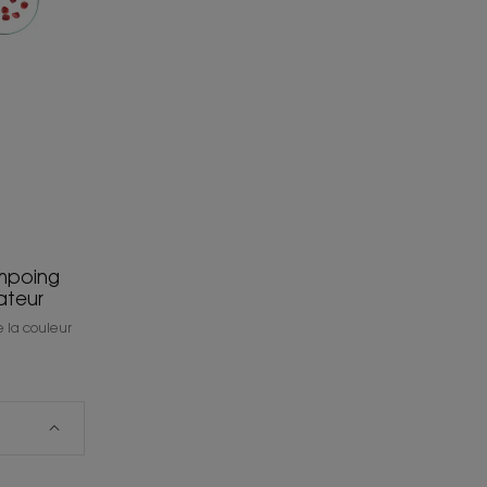
r
gateur
mpoing
ateur
e la couleur