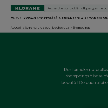
CHEVEUX
VISAGE
CORPS
BÉBÉ & ENFANT
SOLAIRE
CONSEILS
N
Accueil
Soins naturels pour les cheveux
Shampoings
Des formules naturelle
shampoings à base d'a
beauté ! De quoi refair