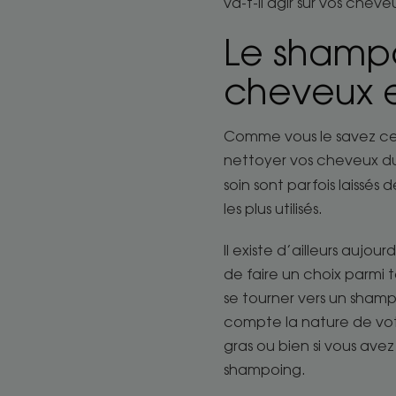
va-t-il agir sur vos chev
Le shampo
cheveux 
Comme vous le savez cert
nettoyer vos cheveux du
soin sont parfois laissés 
les plus utilisés.
Il existe d’ailleurs aujo
de faire un choix parmi t
se tourner vers un sham
compte la nature de votr
gras ou bien si vous ave
shampoing.