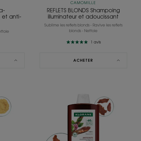
CAMOMILLE
a-
REFLETS BLONDS Shampoing
et anti-
illuminateur et adoucissant
Sublime les reflets blonds - Ravive les reflets
blonds - Nettoie
ettoie
1
avis
ACHETER
ION
ANTICHUTE
ing
Shampoing
sant
fortifiant
et
stimulant
à
la
Quinine