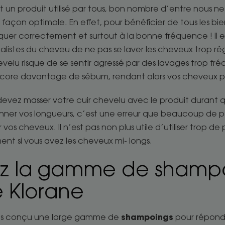
 un produit utilisé par tous, bon nombre d’entre nous ne
açon optimale. En effet, pour bénéficier de tous les bienf
liquer correctement et surtout à la bonne fréquence ! I
cialistes du cheveu de ne pas se laver les cheveux trop r
velu risque de se sentir agressé par des lavages trop fré
ncore davantage de sébum, rendant alors vos cheveux pl
 devez masser votre cuir chevelu avec le produit durant q
onner vos longueurs, c’est une erreur que beaucoup de p
vos cheveux. Il n’est pas non plus utile d’utiliser trop de 
ment si vous avez les cheveux mi- longs.
z la gamme de shampo
 Klorane
shampoings
ons conçu une large gamme de
pour répondr