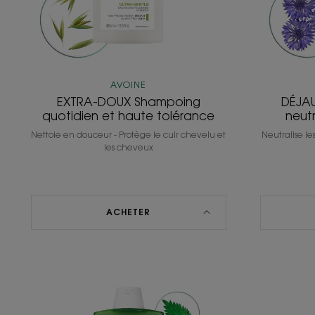
AVOINE
EXTRA-DOUX Shampoing
DÉJA
quotidien et haute tolérance
neutr
Nettoie en douceur - Protège le cuir chevelu et
Neutralise le
les cheveux
ACHETER
Shampooing
à
l'Ortie