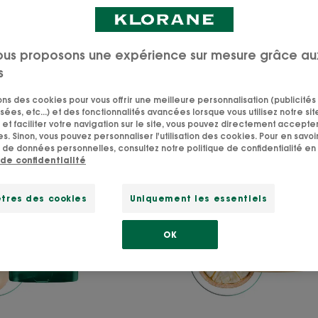
ous proposons une expérience sur mesure grâce au
s
sons des cookies pour vous offrir une meilleure personnalisation (publicités
sées, etc...) et des fonctionnalités avancées lorsque vous utilisez notre sit
ANTIPELLICULAIRE
RÉPARA
et faciliter votre navigation sur le site, vous pouvez directement accepter l
Shampoing
Cica-
s. Sinon, vous pouvez personnaliser l'utilisation des cookies. Pour en savoir
 de données personnelles, consultez notre politique de confidentialité en 
Traitant
Shampo
 de confidentialité
et
et
Rééquilibrant
anti-
tres des cookies
Uniquement les essentiels
casse
OK