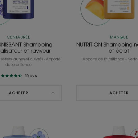
CENTAURÉE
MANGUE
UNISSANT Shampoing
NUTRITION Shampoing no
alisateur et raviveur
et éclat
s reflets jaunes et cuivrés - Apporte
Apporte de la brillance - Nettoi
de la brillance
35
avis
ACHETER
ACHETER
VOLUME
ÉCLAT
Shampoing
COULE
gainant
Shampo