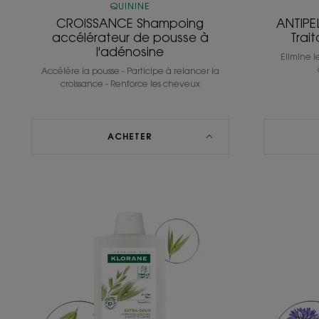
QUININE
CROISSANCE Shampoing
ANTIPE
accélérateur de pousse à
Trai
l'adénosine
Elimine le
Accélère la pousse - Participe à relancer la
croissance - Renforce les cheveux
ACHETER
EXTRA-
DOUX
Shampoing
quotidien
et
haute
tolérance