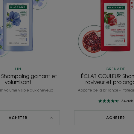
et
raviveu
volumisant
et
prolon
LIN
GRENADE
Shampoing gainant et
ÉCLAT COULEUR Sha
volumisant
raviveur et prolong
un volume visible aux cheveux
Apporte de la brillance - Protèg
34
avis
ACHETER
ACHETER