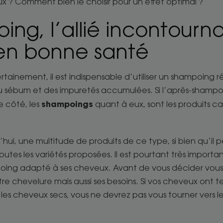
eux ? Comment bien le choisir pour un effet optimal ?
ing, l’allié incontourn
en bonne santé
ainement, il est indispensable d’utiliser un shampoing 
 sébum et des impuretés accumulées. Si l’après-shampoi
shampoings
de côté, les
quant à eux, sont les produits ca
urd’hui, une multitude de produits de ce type, si bien qu’i
outes les variétés proposées. Il est pourtant très importan
poing adapté à ses cheveux. Avant de vous décider vou
e chevelure mais aussi ses besoins. Si vos cheveux ont 
z les cheveux secs, vous ne devrez pas vous tourner vers