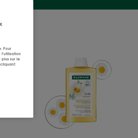
x
e. Pour
TION
REFLETS
'utilisation
BLONDS
 plus sur le
cliquant:
ing régénérant
Shampoing
illuminateur
et
adoucissant