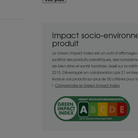
cheveux.
Bénéfices
- Lave : nettoie en douceur les cheveu
Impact socio-environn
- Nourrit : nourrit profondément et hydrat
produit
grâce à sa richesse en acides gras.
Le Green Impact Index est un outil d’affichage
- Protège : les cheveux les plus secs 
sociétal des produits cosmétiques, des compléme
beurre de Mangue médicinale, actif d'o
de bien-être et santé familiale, basé sur la mé
2215. Développé en collaboration par 21 entrepris
évalue vos produits sur plus de 50 critères pour 
!
Comprendre le Green Impact Index
TEXTURE
Texture
Liquide
Avantage de la tex
Texture fluide.