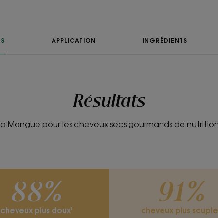
Senteur du conten
Fruité
TS
APPLICATION
INGRÉDIENTS
*Selon test OCDE 301.
**Test de satisfaction auprès de 32 sujets pendant 21 jou
*Selon test OCDE 301.
Résultats
La Mangue pour les cheveux secs gourmands de nutrition
88%
91%
cheveux plus doux¹
cheveux plus souple