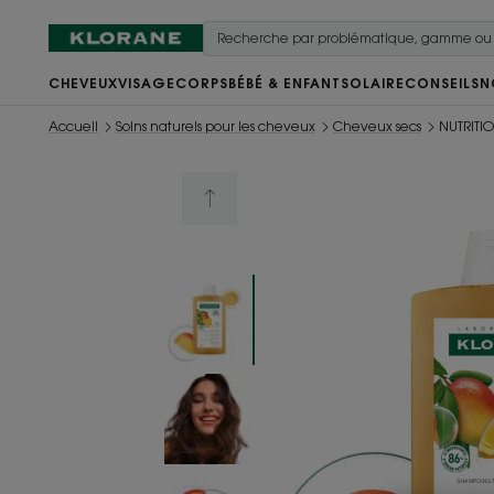
CHEVEUX
VISAGE
CORPS
BÉBÉ & ENFANT
SOLAIRE
CONSEILS
N
Accueil
Soins naturels pour les cheveux
Cheveux secs
NUTRITIO