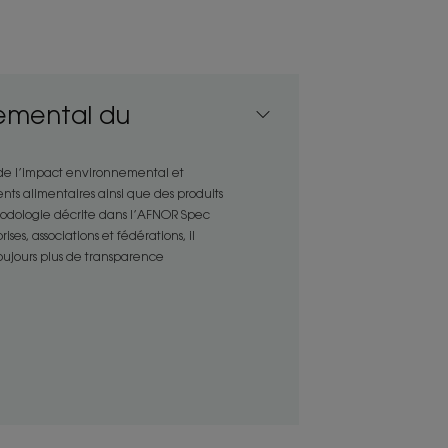
x secs, gourmands de nutrition.
emental du
e la fibre capillaire sans l’alourdir
 de l’impact environnemental et
sont protégés du dessèchement par le
nts alimentaires ainsi que des produits
rigine végétale hautement nutritif.
thodologie décrite dans l’AFNOR Spec
es, associations et fédérations, il
toujours plus de transparence
ENVIRONNEMENT
ture