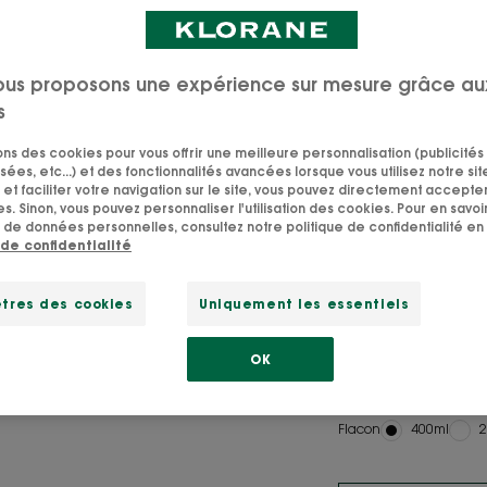
redonne souplesse
toute la famille, 
ous proposons une expérience sur mesure grâce au
s
sons des cookies pour vous offrir une meilleure personnalisation (publicités
SVG 86%
SVG Pic
sées, etc...) et des fonctionnalités avancées lorsque vous utilisez notre sit
d'ingrédients
Fabriq
et faciliter votre navigation sur le site, vous pouvez directement accepter l
d'origine
en
s. Sinon, vous pouvez personnaliser l'utilisation des cookies. Pour en savoir
naturelle
Franc
 de données personnelles, consultez notre politique de confidentialité en 
 de confidentialité
Un parfum délici
tres des cookies
Uniquement les essentiels
nourris.
OK
Nettoyant, nourri
Flacon
Flacon
400ml
F