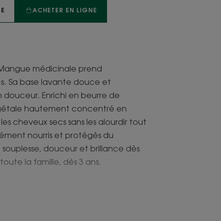
TE
ACHETER EN LIGNE
a Mangue médicinale prend
s. Sa base lavante douce et
 douceur. Enrichi en beurre de
égétale hautement concentré en
e les cheveux secs sans les alourdir tout
nsément nourris et protégés du
souplesse, douceur et brillance dès
toute la famille, dès 3 ans.
aturelle pour laver et nourrir les