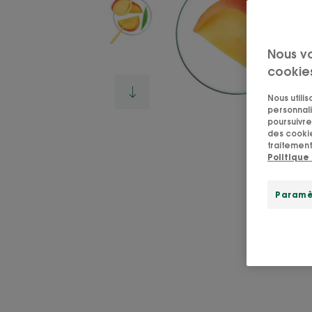
Nous v
cookie
Nous utili
personnali
poursuivre 
des cookie
traitement
Politique
Paramè