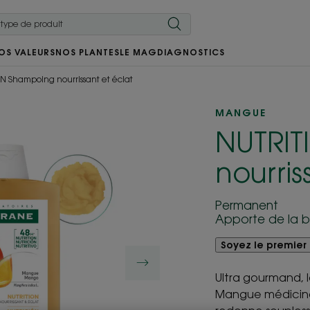
OS VALEURS
NOS PLANTES
LE MAG
DIAGNOSTICS
N Shampoing nourrissant et éclat
MANGUE
NUTRI
nourris
Permanent
Apporte de la bri
Soyez le premier 
Ultra gourmand, l
Mangue médicinal