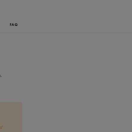
u
FAQ
rs d’utilisation.
.
s¹