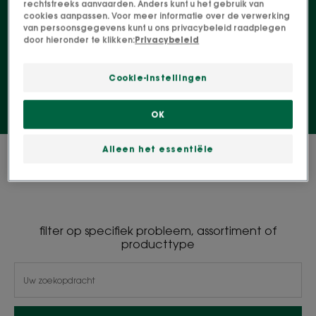
rechtstreeks aanvaarden. Anders kunt u het gebruik van
cookies aanpassen. Voor meer informatie over de verwerking
enige wat u hoeft te doen is te genieten van deze
van persoonsgegevens kunt u ons privacybeleid raadplegen
momenten met de kleintjes. En dat is een mentale
door hieronder te klikken:
Privacybeleid
last minder!
Cookie-instellingen
OK
Alleen het essentiële
0 Resultaat "Douchegel voor
kinderen"
filter op specifiek probleem, assortiment of
producttype