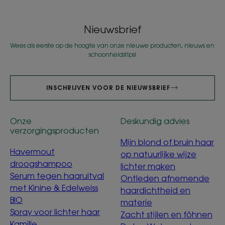
Nieuwsbrief
Wees als eerste op de hoogte van onze nieuwe producten, nieuws en
schoonheidstips!
INSCHRIJVEN VOOR DE NIEUWSBRIEF
Onze
Deskundig advies
verzorgingsproducten
Mijn blond of bruin haar
Havermout
op natuurlijke wijze
droogshampoo
lichter maken
Serum tegen haaruitval
Ontleden afnemende
met Kinine & Edelweiss
haardichtheid en
BIO
materie
Spray voor lichter haar
Zacht stijlen en föhnen
Kamille