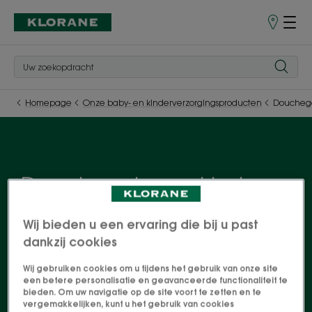
Verkooppu
Homepage
Onze baby- en kinderverzorgingsproducten
Douchege
Douchegel voor kinderen
Vind al onze producten speciaal voor kinderen in
Wij bieden u een ervaring die bij u past
een compleet assortiment lichaams- en
dankzij cookies
haarverzorgingsproducten. Formules op basis van
Wij gebruiken cookies om u tijdens het gebruik van onze site
actieve bestanddelen van natuurlijke oorsprong,
een betere personalisatie en geavanceerde functionaliteit te
getest onder dermatologische en pediatrische
bieden. Om uw navigatie op de site voort te zetten en te
vergemakkelijken, kunt u het gebruik van cookies
controle, om hun veiligheid te garanderen. Het