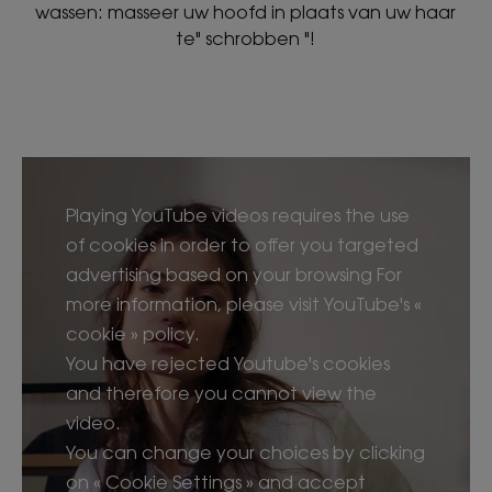
wassen: masseer uw hoofd in plaats van uw haar
te" schrobben "!
Playing YouTube videos requires the use
of cookies in order to offer you targeted
advertising based on your browsing For
more information, please visit YouTube's «
cookie » policy.
You have rejected Youtube's cookies
and therefore you cannot view the
video.
You can change your choices by clicking
on « Cookie Settings » and accept