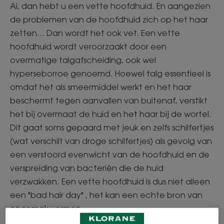
Ai, dan hebt u een vette hoofdhuid. En aangezien
de problemen van de hoofdhuid zich op het haar
zetten... Dan wordt het ook vet. Een vette
hoofdhuid wordt veroorzaakt door een
overmatige talgafscheiding, ook wel
hyperseborroe genoemd. Hoewel talg essentieel is
omdat het als smeermiddel werkt en het haar
beschermt tegen aanvallen van buitenaf, verstikt
het bij overmaat de huid en het haar bij de wortel.
Dit gaat soms gepaard met jeuk en zelfs schilfertjes
(wat verschilt van droge schilfertjes) als gevolg van
een verstoord evenwicht van de hoofdhuid en de
verspreiding van bacteriën die de huid
verzwakken. Een vette hoofdhuid is dus niet alleen
een "bad hair day" , het kan een echte bron van
ongemak vormen.