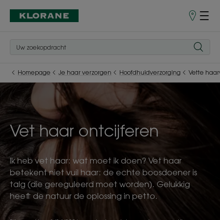
Verkooppu
Homepage
Je haar verzorgen
Hoofdhuidverzorging
Vette haar
Vet haar ontcijferen
Ik heb vet haar: wat moet ik doen? Vet haar
betekent niet vuil haar: de echte boosdoener is
talg (die gereguleerd moet worden). Gelukkig
heeft de natuur de oplossing in petto.