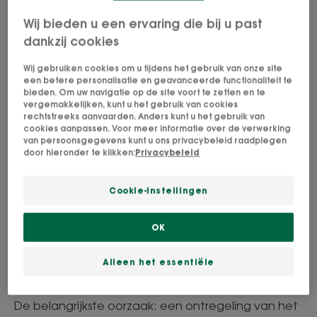
Wij bieden u een ervaring die bij u past
Wat veroorzaakt een
dankzij cookies
vette hoofdhuid?
Wij gebruiken cookies om u tijdens het gebruik van onze site
een betere personalisatie en geavanceerde functionaliteit te
bieden. Om uw navigatie op de site voort te zetten en te
Er zijn verschillende oorzaken die het teveel
vergemakkelijken, kunt u het gebruik van cookies
rechtstreeks aanvaarden. Anders kunt u het gebruik van
aan talg dat een vette hoofdhuid veroorzaakt,
cookies aanpassen. Voor meer informatie over de verwerking
van persoonsgegevens kunt u ons privacybeleid raadplegen
kunnen bevorderen of benadrukken
door hieronder te klikken:
Privacybeleid
Wanneer de talgklieren op hol slaan, produceren
Cookie-instellingen
ze teveel talg die niet door de hoofdhuid kan
worden geabsorbeerd en de wortels vet maakt.
OK
Daarom is het een must om de oorzaken van de
slechte werking van de beroemde talgklieren te
Alleen het essentiële
onderzoeken.
De belangrijkste oorzaak: een ontregeling van het