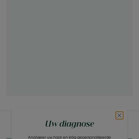
Uw diagnose
Nieuwsbrief
Analyseer uw haar en krijg gepersonaliseerde