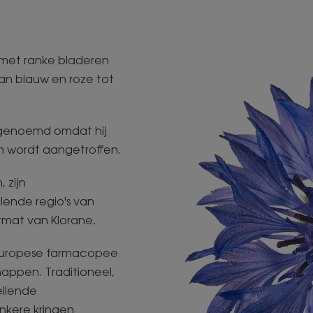
s met ranke bladeren
an blauw en roze tot
" genoemd omdat hij
n wordt aangetroffen.
 zijn
lende regio's van
ermat van Klorane.
Europese farmacopee
appen. Traditioneel,
ellende
nkere kringen