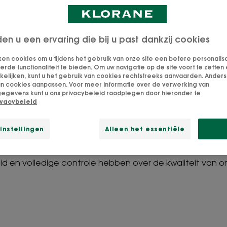
den u een ervaring die bij u past dankzij cookies
les wat je moet weten over o
ken cookies om u tijdens het gebruik van onze site een betere personalis
de functionaliteit te bieden. Om uw navigatie op de site voort te zetten 
korenbloemen
lijken, kunt u het gebruik van cookies rechtstreeks aanvaarden. Anders 
an cookies aanpassen. Voor meer informatie over de verwerking van
egevens kunt u ons privacybeleid raadplegen door hieronder te
nus, bekend als korenbloem, is opgenomen in de Europ
ivacybeleid
erzachtende en ontzwellende eigenschappen. Wij tele
ons eigen land in het zuidwesten van Frankrijk, waarbij
instellingen
Alleen het essentiële
n gebruiken en het ecosysteem respecteren. Dit bete
afdruk tot een minimum kunnen beperken, kunnen profit
d en volledige controle hebben over de kwaliteit van 