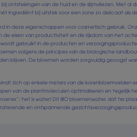
 bij ontstekingen van de huid en de slijmvliezen. Met al 
hét ingrediënt bij uitstek voor een zone zo delicaat als
erd in deze eigenschappen voor cosmetisch gebruik. On
aan de eisen van productiviteit en de rijkdom van het ac
ie wordt gebruikt in de producten en verzorgingsproducte
loemen volgens de principes van de biologische landbo
 blijven. De bloemen worden zorgvuldig geoogst wanneer
bevindt zich op enkele meters van de korenbloemvelden en
ppen van de plantmoleculen optimaliseren en tegelijk het
roener”: het is water! Dit BIO bloemenwater, dat ter pla
ydraterende en ontspannende gezichtsverzorgingsprodu