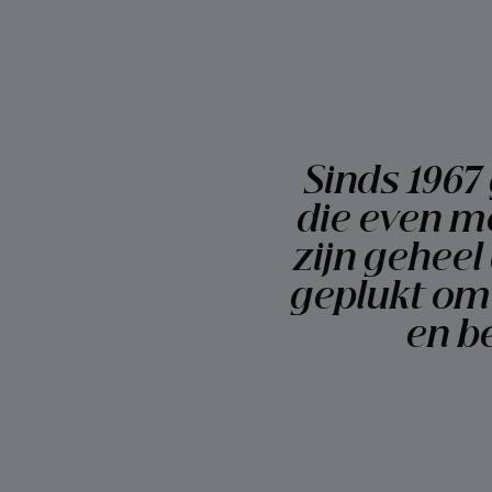
Sinds 1967
die even mo
zijn gehee
geplukt om 
en b