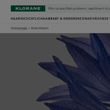
HAAR
GEZICHT
LICHAAM
BABY & KINDEREN
ZON
ADVIES
ONZE
Homepage
Korenbloem