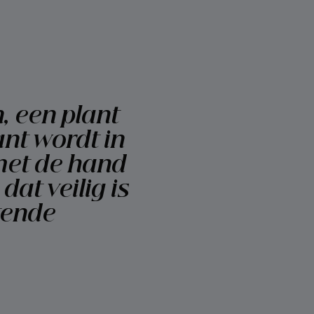
, een plant
ant wordt in
met de hand
at veilig is
tende