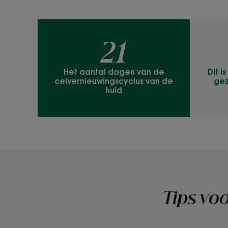
21
Het aantal dagen van de
Dit i
celvernieuwingscyclus van de
gez
huid
Tips vo