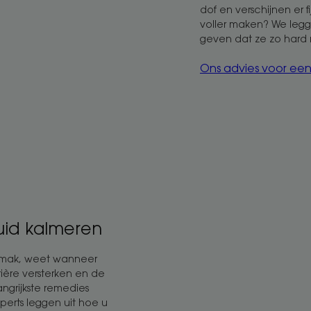
dof en verschijnen er fij
voller maken? We legg
geven dat ze zo hard 
Ons advies voor ee
uid kalmeren
emak, weet wanneer
rière versterken en de
angrijkste remedies
perts leggen uit hoe u