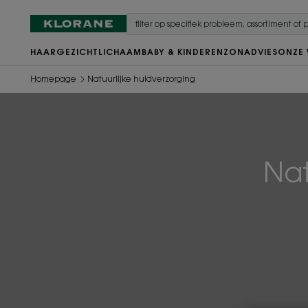
HAAR
GEZICHT
LICHAAM
BABY & KINDEREN
ZON
ADVIES
ONZE
Homepage
Natuurlijke huidverzorging
Nat