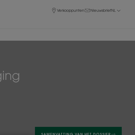
Verkooppunten
Nieuwsbrief
NL
ging
SAMENVATTING VAN HET DOSSIER