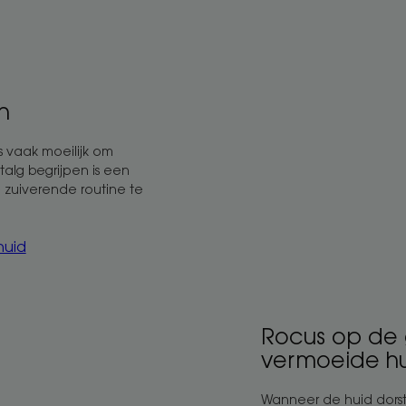
huid
Rocus
op
de
gedehydrateerde
n
en
vermoeide
s vaak moeilijk om
huid
talg begrijpen is een
e zuiverende routine te
huid
Rocus op de
vermoeide h
Wanneer de huid dorsti