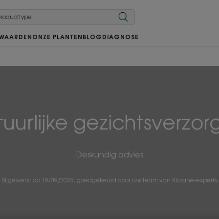
 WAARDEN
ONZE PLANTEN
BLOG
DIAGNOSE
uurlijke gezichtsverzor
Deskundig advies
Bijgewerkt op
19/09/2025
, goedgekeurd door
ons team van Klorane-experts
.