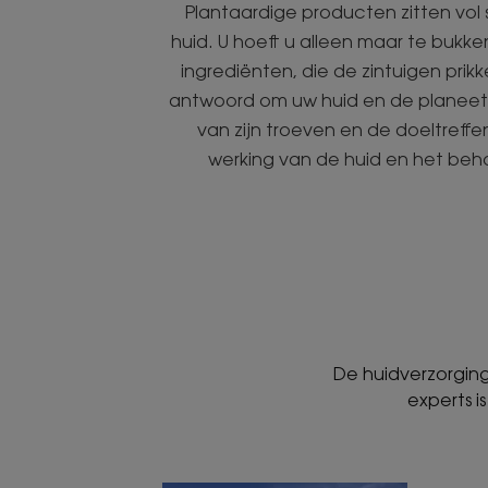
Plantaardige producten zitten vo
huid. U hoeft u alleen maar te bukk
ingrediënten, die de zintuigen prik
antwoord om uw huid en de planeet i
van zijn troeven en de doeltreff
werking van de huid en het behou
De huidverzorging
experts i