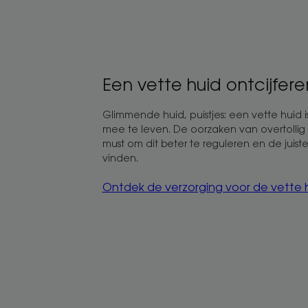
Een vette huid ontcijfere
Glimmende huid, puistjes: een vette huid i
mee te leven. De oorzaken van overtollig 
must om dit beter te reguleren en de juist
vinden.
Ontdek de verzorging voor de vette 
Alles
wat
u
moet
weten
over
de