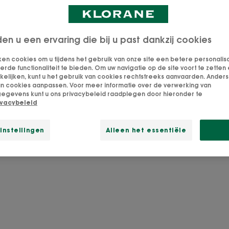
erzorgt u uw gezichtsh
den u een ervaring die bij u past dankzij cookies
natuurlijke wijze?
ken cookies om u tijdens het gebruik van onze site een betere personalis
de functionaliteit te bieden. Om uw navigatie op de site voort te zetten 
lijken, kunt u het gebruik van cookies rechtstreeks aanvaarden. Anders 
an cookies aanpassen. Voor meer informatie over de verwerking van
grootste bron van inspiratie en de helende intelligentie 
egevens kunt u ons privacybeleid raadplegen door hieronder te
ivacybeleid
zeloos. Tussen de plant en u: daar staan wij, met onze b
sche expertise en het grootste respect voor de natuur v
instellingen
Alleen het essentiële
 uitzoeken wat de natuur kan doen om uw gezichtshuid 
tegelijkertijd de planeet te beschermen!