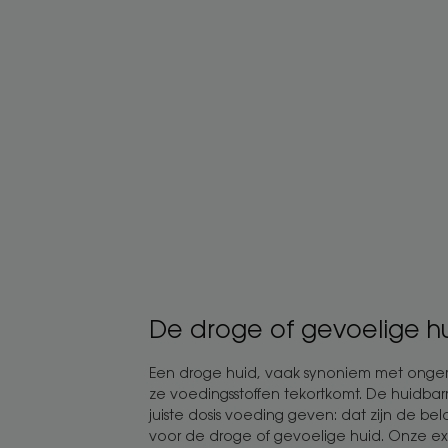
verzorging
van
een
huid
met
een
tekort
aan
voedingsstoffen
De
droge
of
gevoelige
De droge of gevoelige h
huid
kalmeren
Een droge huid, vaak synoniem met ong
ze voedingsstoffen tekortkomt. De huidbar
juiste dosis voeding geven: dat zijn de bel
voor de droge of gevoelige huid. Onze ex