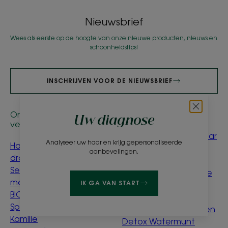
Nieuwsbrief
Wees als eerste op de hoogte van onze nieuwe producten, nieuws en
schoonheidstips!
INSCHRIJVEN VOOR DE NIEUWSBRIEF
Onze
Deskundig advies
Uw diagnose
verzorgingsproducten
Mijn blond of bruin haar
Analyseer uw haar en krijg gepersonaliseerde
Havermout
op natuurlijke wijze
aanbevelingen.
droogshampoo
lichter maken
Serum tegen haaruitval
Ontleden afnemende
met Kinine & Edelweiss
IK GA VAN START
haardichtheid en
BIO
materie
Spray voor lichter haar
Zacht stijlen en föhnen
Kamille
Detox Watermunt