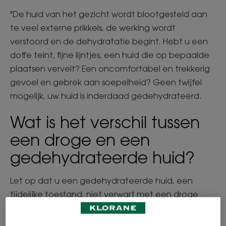
"De huid van het gezicht wordt blootgesteld aan
te veel externe prikkels, de werking wordt
verstoord en de dehydratatie begint. Hebt u een
doffe teint, fijne lijntjes, een huid die op bepaalde
plaatsen vervelt? Een oncomfortabel en trekkerig
gevoel en gebrek aan soepelheid? Geen twijfel
mogelijk, uw huid is inderdaad gedehydrateerd.
Wat is het verschil tussen
een droge en een
gedehydrateerde huid?
Let op dat u een gedehydrateerde huid, een
tijdelijke toestand, niet verwart met een droge
huid, een huidtype (de huid die u uw hele leven
behoudt). U kunt bijvoorbeeld een droge of