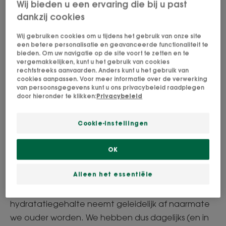
Wij bieden u een ervaring die bij u past
gemengde huid hebben en toch de symptomen
dankzij cookies
van een gedehydrateerde huid ervaren."
Wij gebruiken cookies om u tijdens het gebruik van onze site
een betere personalisatie en geavanceerde functionaliteit te
bieden. Om uw navigatie op de site voort te zetten en te
vergemakkelijken, kunt u het gebruik van cookies
Oorzaken van een
rechtstreeks aanvaarden. Anders kunt u het gebruik van
cookies aanpassen. Voor meer informatie over de verwerking
gedehydrateerde
van persoonsgegevens kunt u ons privacybeleid raadplegen
door hieronder te klikken:
Privacybeleid
gezichtshuid
Cookie-instellingen
Waarom is mijn gezichtshuid zo
snel gedehydrateerd? Wat
OK
verklaart en stimuleert
vochtverlies in de huid?
Alleen het essentiële
Ons lichaam verliest onvermijdelijk vocht en het
hydratatiegehalte neemt geleidelijk af naarmate
we ouder worden. We hebben dus dagelijks (en in