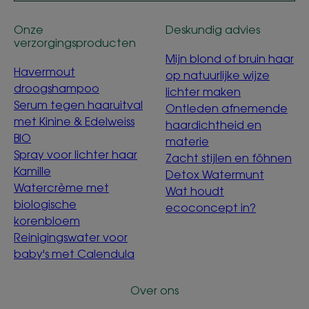
Onze
Deskundig advies
verzorgingsproducten
Mijn blond of bruin haar
Havermout
op natuurlijke wijze
droogshampoo
lichter maken
Serum tegen haaruitval
Ontleden afnemende
met Kinine & Edelweiss
haardichtheid en
BIO
materie
Spray voor lichter haar
Zacht stijlen en föhnen
Kamille
Detox Watermunt
Watercrème met
Wat houdt
biologische
ecoconcept in?
korenbloem
Reinigingswater voor
baby's met Calendula
Over ons