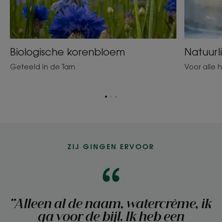
Biologische korenbloem
Natuurl
Geteeld in de Tarn
Voor alle 
Ga
Ga
Ga
naar
naar
naar
item
item
item
1
2
3
ZIJ GINGEN ERVOOR
"Alleen al de naam, watercrème, ik
ga voor de bijl. Ik heb een