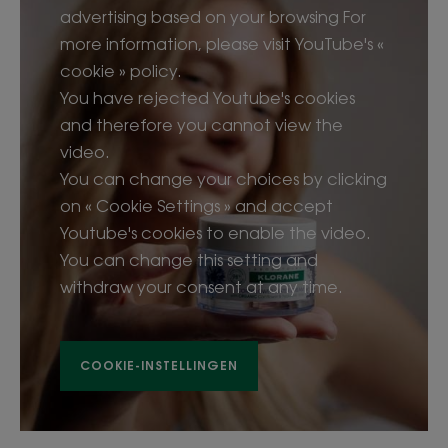
advertising based on your browsing For
more information, please visit YouTube's «
cookie » policy.
You have rejected Youtube's cookies
and therefore you cannot view the
video.
You can change your choices by clicking
on « Cookie Settings » and accept
Youtube's cookies to enable the video.
You can change this setting and
withdraw your consent at any time.
COOKIE-INSTELLINGEN