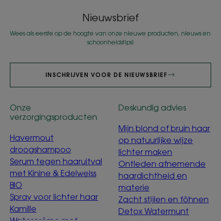
Nieuwsbrief
Wees als eerste op de hoogte van onze nieuwe producten, nieuws en
schoonheidstips!
INSCHRIJVEN VOOR DE NIEUWSBRIEF
Onze
Deskundig advies
verzorgingsproducten
Mijn blond of bruin haar
Havermout
op natuurlijke wijze
droogshampoo
lichter maken
Serum tegen haaruitval
Ontleden afnemende
met Kinine & Edelweiss
haardichtheid en
BIO
materie
Spray voor lichter haar
Zacht stijlen en föhnen
Kamille
Detox Watermunt
Watercrème met