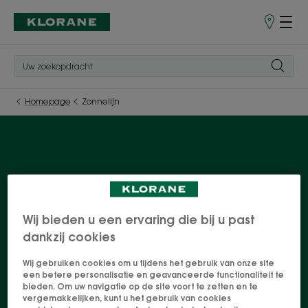
Verkooppu
Homepage
Zonnelijn
Zonnelijn
Dit volledige gamma zonverzorgingsproducten
Wij bieden u een ervaring die bij u past
voor het gelaat, lichaam en haar combineert de
dankzij cookies
weldaden van Monoï uit Tahiti en BIO Tamanu-olie
Wij gebruiken cookies om u tijdens het gebruik van onze site
in zinnenprikkelende formules met milieuvriendelijke
een betere personalisatie en geavanceerde functionaliteit te
bieden. Om uw navigatie op de site voort te zetten en te
zonnefilters die de oceanen en koraalriffen
vergemakkelijken, kunt u het gebruik van cookies
respecteren. U zult u als een vis in het water