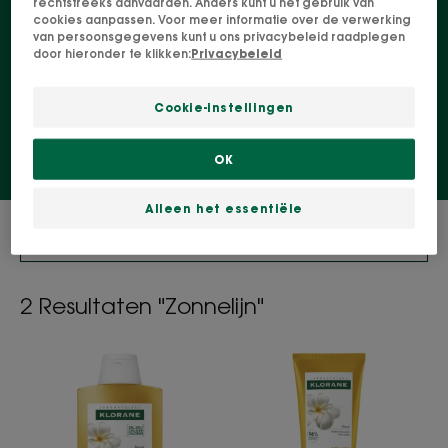
rechtstreeks aanvaarden. Anders kunt u het gebruik van
cookies aanpassen. Voor meer informatie over de verwerking
voelen.
van persoonsgegevens kunt u ons privacybeleid raadplegen
door hieronder te klikken:
Privacybeleid
Verzorging na de zon
Aftersun douche
Cookie-instellingen
OK
Alleen het essentiële
FILTER DE PRODUCTEN
2 Resultaten "Zonnelijn"
ZON
ZON
Voedende
Voedende
en
en
herstellende
herstellende
shampoo
conditioner