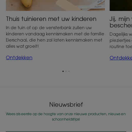
Thuis tuinieren met uw kinderen
Jij, mij
besche
In de tuin of op de vensterbank zullen uw
kinderen vandaag kennismaken met de familie
Dagelijks 
Eierschaal, die hen zal laten kennismaken met
pleziertjes
alles wat groeit!
routine to
Ontdekken
Ontdekk
Ga
Ga
Ga
naar
naar
naar
item
item
item
1
2
3
Nieuwsbrief
Wees als eerste op de hoogte van onze nieuwe producten, nieuws en
schoonheidstips!