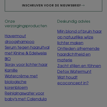
INSCHRIJVEN VOOR DE NIEUWSBRIEF
Onze
Deskundig advies
verzorgingsproducten
Mijn blond of bruin haar
Havermout
op natuurlijke wijze
droogshampoo
lichter maken
Serum tegen haaruitval
Ontleden afnemende
met Kinine & Edelweiss
haardichtheid en
BIO
materie
Spray voor lichter haar
Zacht stijlen en föhnen
Kamille
Detox Watermunt
Watercrème met
Wat houdt
biologische
ecoconcept in?
korenbloem
Reinigingswater voor
baby's met Calendula