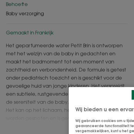
Behoefte
Baby verzorging
Gemaakt in Frankrijk
Het geparfumeerde water Petit Brin is ontworpen
met het welzijn van de baby in gedachten en
maakt het badmoment tot een moment van
zachtheid en verbondenheid. De formule is getest
onder pediatrisch toezicht en is geschikt voor de
gevoelige huid van jonge kinderen. Het verspreidt
een subtiele, rustgevende geur die bijdraagt aan
de sereniteit van de baby.
Wij bieden u een ervar
Het kan op het lichaam, het haar of de kleding
worden gespoten en is geschikt voor zowel meisjes
Wij gebruiken cookies om u tijd
als jongens.
geavanceerde functionaliteit te
vergemakkelijken, kunt u het ge