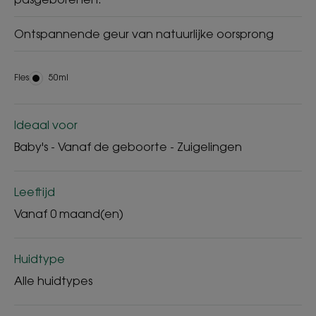
Ontspannende geur van natuurlijke oorsprong
Fles
Fles
50ml
Ideaal voor
Baby's - Vanaf de geboorte - Zuigelingen
Leeftijd
Vanaf 0 maand(en)
Huidtype
Alle huidtypes