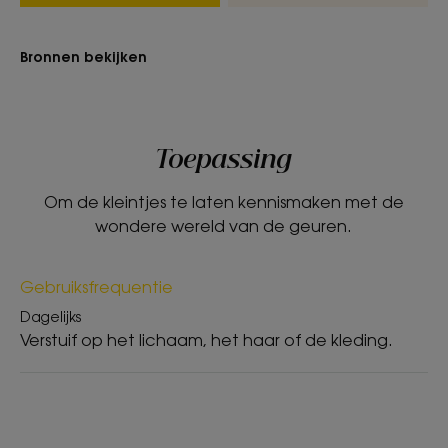
Bronnen bekijken
TEXTUUR
MILIEU
Toepassing
Textuur
Om de kleintjes te laten kennismaken met de
Vloeistof
wondere wereld van de geuren.
Voordelen van de textuur
Lichte en verfrissende textuur.
Gebruiksfrequentie
Dagelijks
Geur van de inhoud
Verstuif op het lichaam, het haar of de kleding.
Verfrissende, ontspannende en fruitige tonen,
gecombineerd met een hart van witte bloemen.
Ontspannend, zorgt voor welzijn en ontspanning - tevredenheidstest
bij ouders na gebruik bij 32 baby's onmiddellijk na gebruik, onder
pediatrisch toezicht.