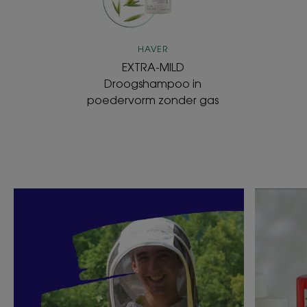
gas
HAVER
EXTRA-MILD
Droogshampoo in
poedervorm zonder gas
Ontdekken
Ontdekk
Ik
Wat
ben
is
een
ecoconc
toegewijde
imker