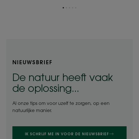
Ga
Ga
Ga
Ga
Ga
naar
naar
naar
naar
naar
item
item
item
item
item
1
2
3
4
5
NIEUWSBRIEF
De natuur heeft vaak
de oplossing...
Al onze tips om voor uzelf te zorgen, op een
natuurlijke manier.
IK SCHRIJF ME IN VOOR DE NIEUWSBRIEF