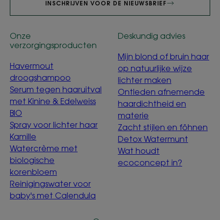
INSCHRIJVEN VOOR DE NIEUWSBRIEF
Onze
Deskundig advies
verzorgingsproducten
Mijn blond of bruin haar
Havermout
op natuurlijke wijze
droogshampoo
lichter maken
Serum tegen haaruitval
Ontleden afnemende
met Kinine & Edelweiss
haardichtheid en
BIO
materie
Spray voor lichter haar
Zacht stijlen en föhnen
Kamille
Detox Watermunt
Watercrème met
Wat houdt
biologische
ecoconcept in?
korenbloem
Reinigingswater voor
baby's met Calendula