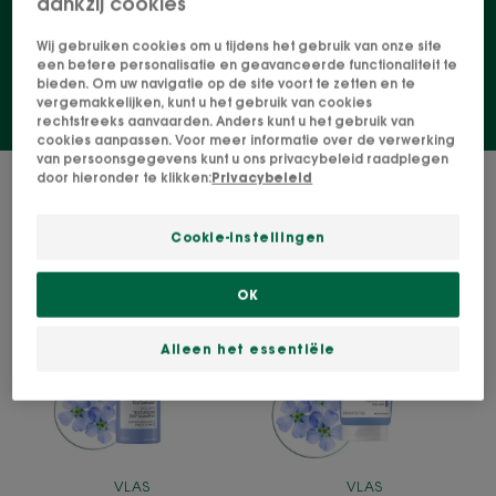
dankzij cookies
steviger
Wij gebruiken cookies om u tijdens het gebruik van onze site
een betere personalisatie en geavanceerde functionaliteit te
bieden. Om uw navigatie op de site voort te zetten en te
vergemakkelijken, kunt u het gebruik van cookies
rechtstreeks aanvaarden. Anders kunt u het gebruik van
cookies aanpassen. Voor meer informatie over de verwerking
van persoonsgegevens kunt u ons privacybeleid raadplegen
door hieronder te klikken:
Privacybeleid
3 Resultaten "Fijn en fijner wordend
haar"
Cookie-instellingen
VOLUME
VOLUME
Textuurgevend
Omhullende
OK
Droogshampoo
en
volumegeven
Alleen het essentiële
conditioner
VLAS
VLAS