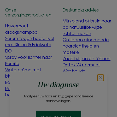
Onze
Deskundig advies
verzorgingsproducten
Mijn blond of bruin haar
Havermout
op natuurlijke wijze
droogshampoo
lichter maken
Serum tegen haaruitval
Ontleden afnemende
met Kinine & Edelweiss
haardichtheid en
BIO
materie
Spray voor lichter haar
Zacht stijlen en föhnen
Kamille
Detox Watermunt
Watercrème met
Wat houdt
biologische
ecoconcept in?
korenbloem
Uw diagnose
Reinigingswater voor
baby's met Calendula
Analyseer uw haar en krijg gepersonaliseerde
aanbevelingen.
Over ons