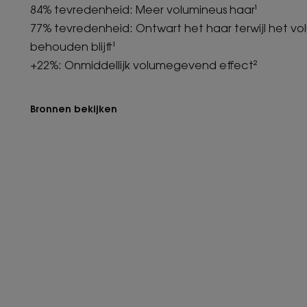
84% tevredenheid: Meer volumineus haar¹
77% tevredenheid: Ontwart het haar terwijl het vol
behouden blijft¹
+22%: Onmiddellijk volumegevend effect²
Bronnen bekijken