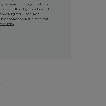
ingssupplementen en gezondheids-
d op de methodologie beschreven in
menwerking met 21 bedrijven,
ucten op meer dan 50 criteria voor
pact Index
l om fijn haar te helpen ontwarren
* formule maakt het haar soepel,
anaf de wortels.
MILIEU
N
textuur