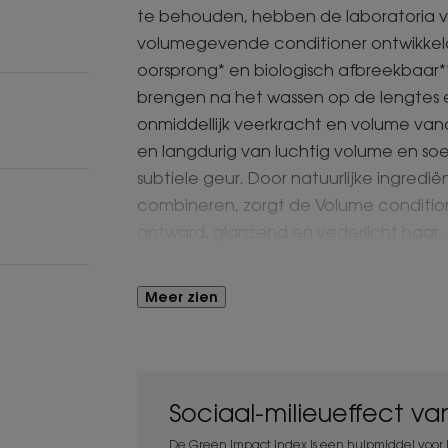
te behouden, hebben de laboratoria 
volumegevende conditioner ontwikkeld
oorsprong* en biologisch afbreekbaar*
brengen na het wassen op de lengtes 
onmiddellijk veerkracht en volume vana
en langdurig van luchtig volume en soe
subtiele geur. Door natuurlijke ingredi
combineren, zorgt de Volume conditio
ontward, glanzend en vederlicht haar.
*95% ingrediënten van natuurlijke oors
Meer zien
**Volgens de norm OECD 301B.
Voordeel
Sociaal-milieueffect v
De Volume conditioner combineert doel
volume en de soepelheid van het haar
De Green Impact Index is een hulpmiddel voor