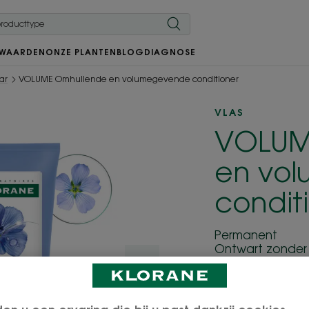
 WAARDEN
ONZE PLANTEN
BLOG
DIAGNOSE
ar
VOLUME Omhullende en volumegevende conditioner
VLAS
VOLUM
en vo
condit
Permanent
Ontwart zonder 
Geef als eerste 
De omhullende e