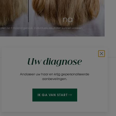
Uw diagnose
Nieuwsbrief
Analyseer uw haar en krijg gepersonaliseerde
aanbevelingen.
Wees als eerste op de hoogte van onze nieuwe
producten, nieuws en schoonheidstips!
IK GA VAN START
INSCHRIJVEN VOOR DE
NIEUWSBRIEF