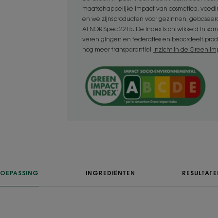
ontward, glanzend en licht wordt.
maatschappelijke impact van cosmetica, voed
en welzijnsproducten voor gezinnen, gebaseer
AFNOR Spec 2215. De index is ontwikkeld in sa
Voordelen
verenigingen en federaties en beoordeelt prod
nog meer transparantie!
Inzicht in de Green Im
- Ontwart: de romige textuur werkt sne
zonder het te verzwaren.
- Geeft volume: de zachte, natuurlijke
luchtig en zacht en geeft het volume v
TEXTUUR
Textuur
Balsem
TOEPASSING
INGREDIËNTEN
RESULTATE
Voordelen van de 
Ultra-lichte formule.