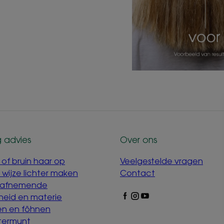
 advies
Over ons
 of bruin haar op
Veelgestelde vragen
e wijze lichter maken
Contact
 afnemende
heid en materie
len en föhnen
termunt