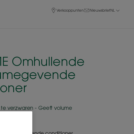
Verkooppunten
Nieuwsbrief
NL
E Omhullende
lumegevende
ioner
te verzwaren - Geeft volume
je mening
n volumegevende conditioner