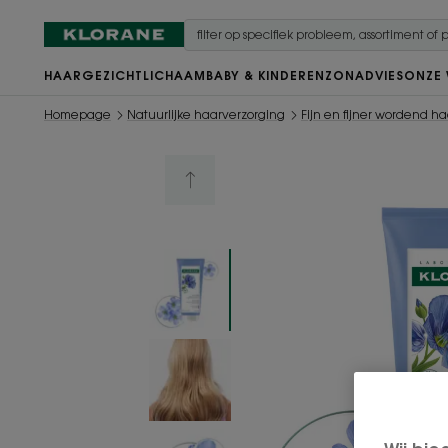
HAAR
GEZICHT
LICHAAM
BABY & KINDEREN
ZON
ADVIES
ONZE
Homepage
Natuurlijke haarverzorging
Fijn en fijner wordend ha