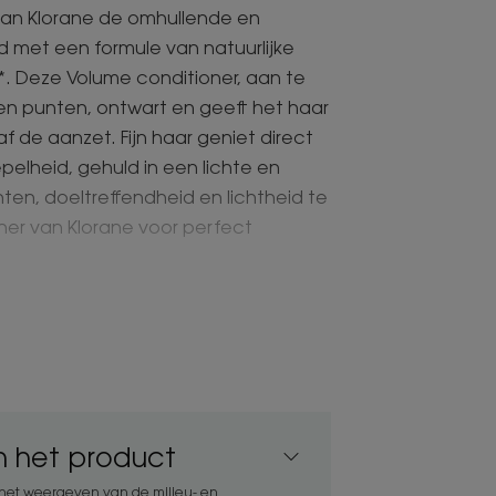
van Klorane de omhullende en
 met een formule van natuurlijke
*. Deze Volume conditioner, aan te
en punten, ontwart en geeft het haar
f de aanzet. Fijn haar geniet direct
pelheid, gehuld in een lichte en
ënten, doeltreffendheid en lichtheid te
ner van Klorane voor perfect
prong.
an het product
treffendheid en lichtheid door het
 te behouden, waardoor het perfect
 het weergeven van de milieu- en