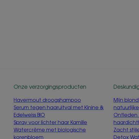
Onze verzorgingsproducten
Deskundig
Havermout droogshampoo
Mijn blond
Serum tegen haaruitval met Kinine &
natuurlijk
Edelweiss BIO
Ontleden
Spray voor lichter haar Kamille
haardicht
Watercrème met biologische
Zacht stij
korenbloem
Detox Wa