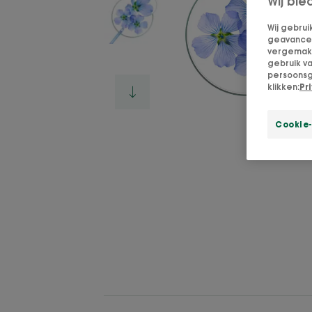
Wij bie
Wij gebrui
geavanceer
vergemakke
gebruik v
persoonsg
klikken:
Pr
Cookie-