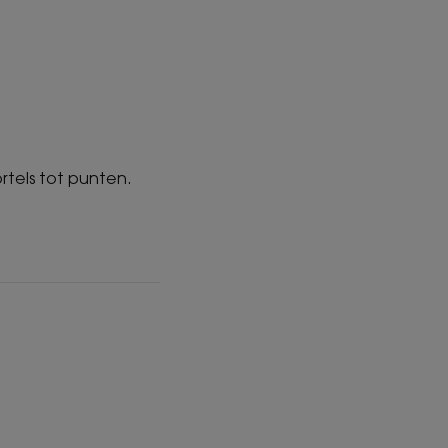
d
ge geur
tels tot punten.