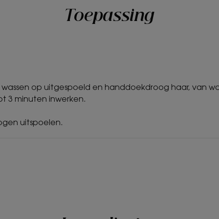
Geur van de inhou
Toepassing
Lichte en lenteachti
*95% ingrediënten van natuurlijke oorsprong.
**volgens OECD-test 301.
wassen op uitgespoeld en handdoekdroog haar, van wor
t 3 minuten inwerken.
ogen uitspoelen.