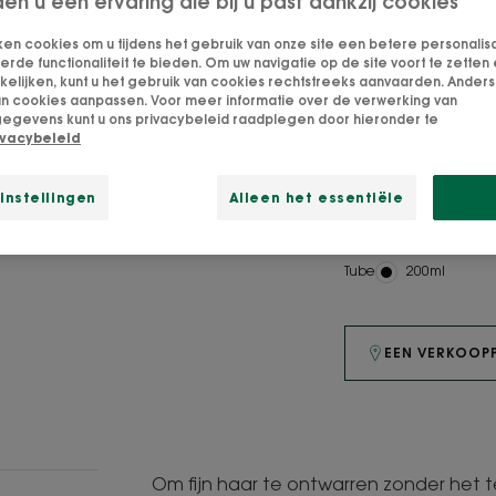
den u een ervaring die bij u past dankzij cookies
ontwart fijn haa
ken cookies om u tijdens het gebruik van onze site een betere personalis
langdurig hun vo
de functionaliteit te bieden. Om uw navigatie op de site voort te zetten 
lijken, kunt u het gebruik van cookies rechtstreeks aanvaarden. Anders 
an cookies aanpassen. Voor meer informatie over de verwerking van
egevens kunt u ons privacybeleid raadplegen door hieronder te
Ontwart zonder t
ivacybeleid
volumegevend ef
instellingen
Alleen het essentiële
Ontwarrend, soe
Tube
Tube
200ml
EEN VERKOOP
Om fijn haar te ontwarren zonder het 