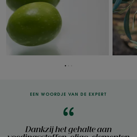
Ga
Ga
Ga
naar
naar
naar
item
item
item
1
2
3
EEN WOORDJE VAN DE EXPERT
Dankzij het gehalte aan