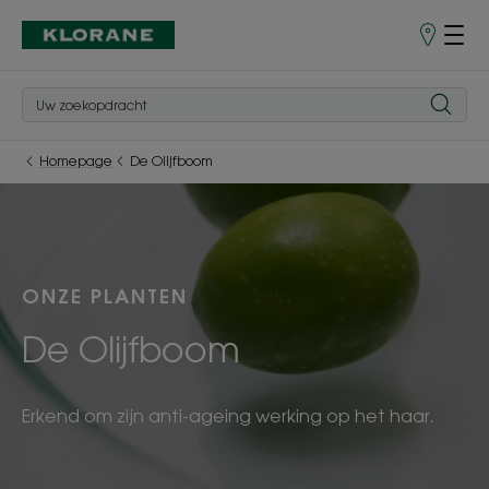
Verkooppu
Homepage
De Olijfboom
ONZE PLANTEN
De Olijfboom
Erkend om zijn anti-ageing werking op het haar.