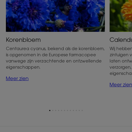
Korenbloem
Calend
Centaurea cyanus, bekend als de korenbloem,
Wij hebbe
is opgenomen in de Europese farmacopee
zintuigen 
vanwege zijn verzachtende en ontzwellende
laten ontw
eigenschappen.
verzorgen,
eigenscha
Meer zien
Meer zie
Ga
Ga
Ga
Ga
Ga
Ga
Ga
Ga
Ga
Ga
Ga
Ga
naar
naar
naar
naar
naar
naar
naar
naar
naar
naar
naar
naar
item
item
item
item
item
item
item
item
item
item
item
item
1
2
3
4
5
6
7
8
9
10
11
12