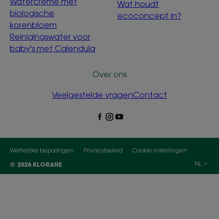
Watercrème met
Wat houdt
biologische
ecoconcept in?
korenbloem
Reinigingswater voor
baby's met Calendula
Over ons
Veelgestelde vragen
Contact
Wettelijke bepalingen
Privacybeleid
Cookie-instellingen
NL
© 2026 KLORANE