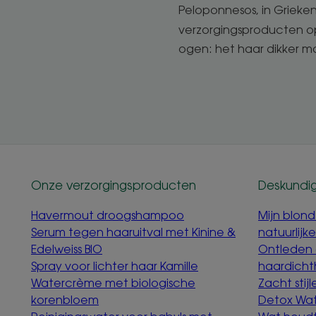
Peloponnesos, in Grieke
verzorgingsproducten o
ogen: het haar dikker ma
Onze verzorgingsproducten
Deskundig
Havermout droogshampoo
Mijn blond
Serum tegen haaruitval met Kinine &
natuurlijk
Edelweiss BIO
Ontleden
Spray voor lichter haar Kamille
haardicht
Watercrème met biologische
Zacht stij
korenbloem
Detox Wa