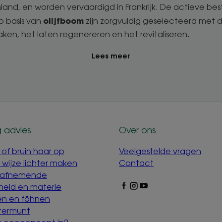
nland, en worden vervaardigd in Frankrijk. De actieve b
olijfboom
p basis van
zijn zorgvuldig geselecteerd met d
ken, het laten regenereren en het revitaliseren.
Lees meer
 advies
Over ons
 of bruin haar op
Veelgestelde vragen
e wijze lichter maken
Contact
 afnemende
heid en materie
len en föhnen
termunt