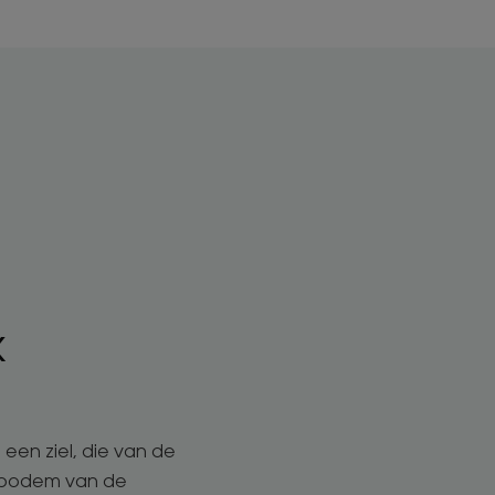
k
 een ziel, die van de
e bodem van de