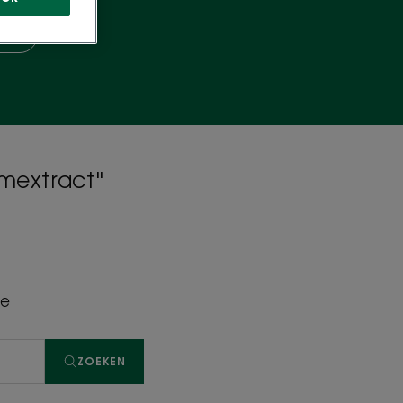
oos
omextract"
pe
ZOEKEN