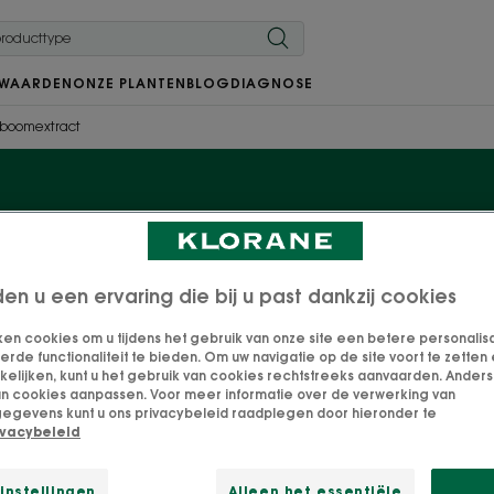
 WAARDEN
ONZE PLANTEN
BLOG
DIAGNOSE
jfboomextract
logische Olijfboomver
sentieel Olijfboomextr
den u een ervaring die bij u past dankzij cookies
ken cookies om u tijdens het gebruik van onze site een betere personalis
de functionaliteit te bieden. Om uw navigatie op de site voort te zetten 
ische Olijfboom en Essentieel Extract van Olijfboom, rij
lijken, kunt u het gebruik van cookies rechtstreeks aanvaarden. Anders 
schikbaar in een compleet assortiment vitaliserende ve
an cookies aanpassen. Voor meer informatie over de verwerking van
egevens kunt u ons privacybeleid raadplegen door hieronder te
verfijnd is door de tijd. Het hoge gehalte aan voedingss
ivacybeleid
haar en geeft het vitaliteit, body en dikte.
instellingen
Alleen het essentiële