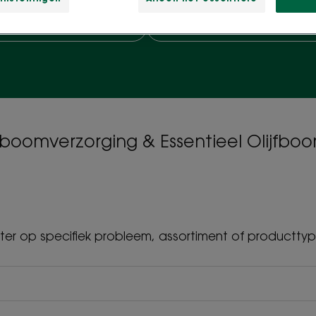
ditioners met olijfboom
Biologische olijfboomshamp
jfboomverzorging & Essentieel Olijfbo
ilter op specifiek probleem, assortiment of productty