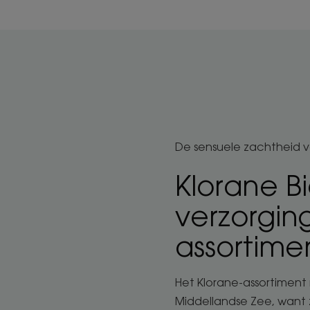
De sensuele zachtheid 
Klorane B
verzorgin
assortime
Het Klorane-assortimen
Middellandse Zee, want