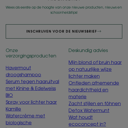
Wees als eerste op de hoogte van onze nieuwe producten, nieuws en
schoonheidstips!
INSCHRIJVEN VOOR DE NIEUWSBRIEF
Onze
Deskundig advies
verzorgingsproducten
Mijn blond of bruin haar
Havermout
op natuurlijke wijze
droogshampoo
lichter maken
Serum tegen haaruitval
Ontleden afnemende
met Kinine & Edelweiss
haardichtheid en
BIO
materie
Spray voor lichter haar
Zacht stijlen en föhnen
Kamille
Detox Watermunt
Watercrème met
Wat houdt
biologische
ecoconcept in?