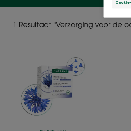
Cookie-
1 Resultaat "Verzorging voor de 
Gladstrijkende
hydro-
gel
oogkompressen
met
BIO
Korenbloem
&
hyaluronzuur