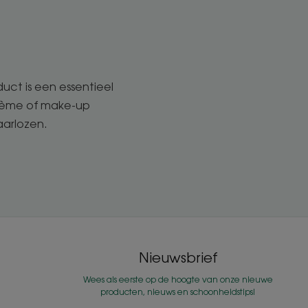
duct is een essentieel
crème of make-up
aarlozen.
Nieuwsbrief
Wees als eerste op de hoogte van onze nieuwe
producten, nieuws en schoonheidstips!