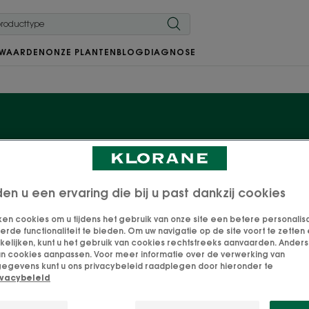
 WAARDEN
ONZE PLANTEN
BLOG
DIAGNOSE
zorging voor de oogcon
den u een ervaring die bij u past dankzij cookies
lik met onze verzorgingsproducten die speciaal werden
ken cookies om u tijdens het gebruik van onze site een betere personalis
de functionaliteit te bieden. Om uw navigatie op de site voort te zetten 
der gevoelige huid rond de ogen te hydrateren en besc
lijken, kunt u het gebruik van cookies rechtstreeks aanvaarden. Anders 
an cookies aanpassen. Voor meer informatie over de verwerking van
egevens kunt u ons privacybeleid raadplegen door hieronder te
ivacybeleid