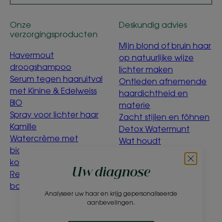
Onze
Deskundig advies
verzorgingsproducten
Mijn blond of bruin haar
Havermout
op natuurlijke wijze
droogshampoo
lichter maken
Serum tegen haaruitval
Ontleden afnemende
met Kinine & Edelweiss
haardichtheid en
BIO
materie
Spray voor lichter haar
Zacht stijlen en föhnen
Kamille
Detox Watermunt
Watercrème met
Wat houdt
biologische
ecoconcept in?
korenbloem
Uw diagnose
Reinigingswater voor
baby's met Calendula
Analyseer uw haar en krijg gepersonaliseerde
aanbevelingen.
Over ons