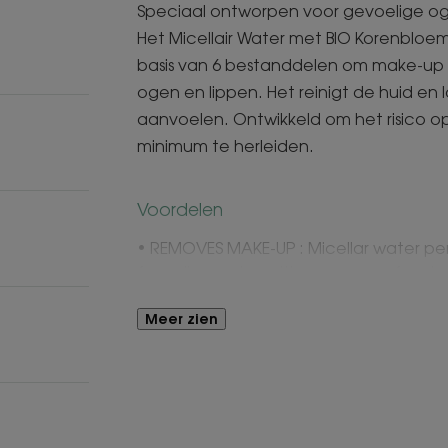
Speciaal ontworpen voor gevoelige og
Het Micellair Water met BIO Korenbloem
basis van 6 bestanddelen om make-up e
ogen en lippen. Het reinigt de huid en
aanvoelen. Ontwikkeld om het risico op
minimum te herleiden.
Voordelen
• REMOVES MAKE-UP : Micellar water p
face, lips and sensitive eye area for clea
• RESPECTS SKIN : the minimal formula w
minimises the risk of allergic reaction.
Meer zien
• SOOTHES : formulated with ORGANIC c
properties.
TEXTUUR