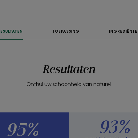
Textuur
Vloeistof
ESULTATEN
TOEPASSING
INGREDIËNTE
Voordelen van de 
Lichtgewicht textuur
Geur van de inhou
Resultaten
De geur van korenb
Onthul uw schoonheid van nature!
93%
95%