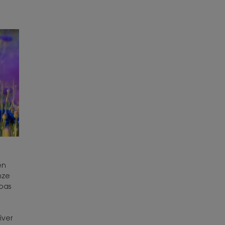
en
nze
pas
n
iver