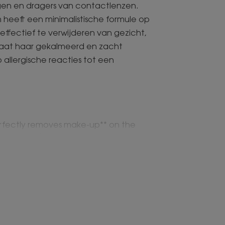
en en dragers van contactlenzen.
 heeft een minimalistische formule op
ffectief te verwijderen van gezicht,
 laat haar gekalmeerd en zacht
 allergische reacties tot een
erfectly removes make-up** on the
n***, purified skin.
ith 90% naturally derived ingredients
ornflower water with soothing