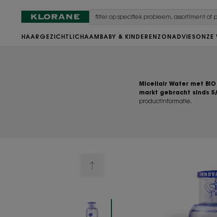
HAAR
GEZICHT
LICHAAM
BABY & KINDEREN
ZON
ADVIES
ONZE
Micellair Water met BIO
markt gebracht sinds 5
productinformatie.