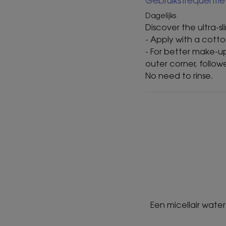
Gebruiksfrequentie
Dagelijks
Discover the ultra-s
- Apply with a cotto
- For better make-u
outer corner, follow
No need to rinse.
Een micellair wat