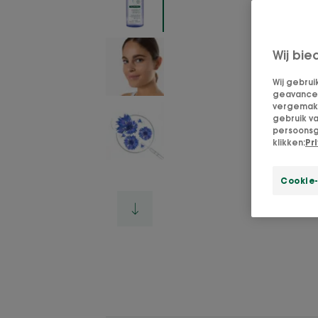
Wij bie
Wij gebrui
geavanceer
vergemakke
gebruik v
persoonsg
klikken:
Pr
Cookie-