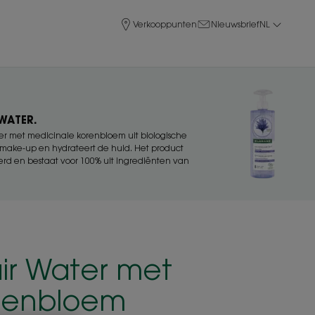
Verkooppunten
Nieuwsbrief
NL
 WATER.
ter met medicinale korenbloem uit biologische
rt make-up en hydrateert de huid. Het product
ceerd en bestaat voor 100% uit ingrediënten van
air Water met
renbloem