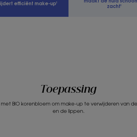
maakt de huid schoon
ijdert efficiënt make-up¹
zacht¹
Toepassing
er met BIO korenbloem om make-up te verwijderen van de
en de lippen.