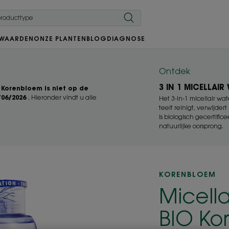
 WAARDEN
ONZE PLANTEN
BLOG
DIAGNOSE
Ontdek
3 IN 1 MICELLAIR
 Korenbloem is niet op de
/06/2026
. Hieronder vindt u alle
Het 3-in-1 micellair wa
teelt reinigt, verwijde
is biologisch gecertifi
natuurlijke oorsprong.
KORENBLOEM
Micell
BIO Ko