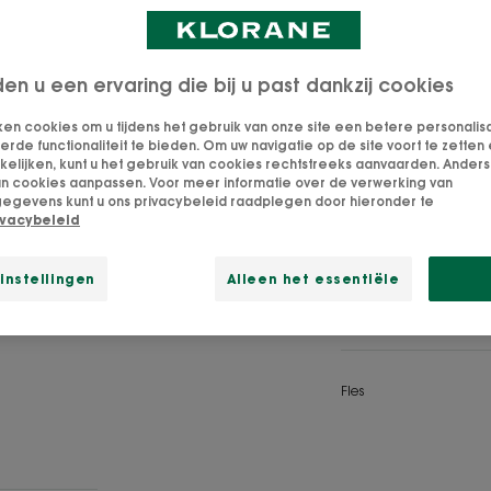
Permanent
Verzacht - Verw
den u een ervaring die bij u past dankzij cookies
Micellair Water 
ken cookies om u tijdens het gebruik van onze site een betere personalis
effectief make-u
de functionaliteit te bieden. Om uw navigatie op de site voort te zetten 
lijken, kunt u het gebruik van cookies rechtstreeks aanvaarden. Anders 
lippen dankzij de
an cookies aanpassen. Voor meer informatie over de verwerking van
bestanddelen van
egevens kunt u ons privacybeleid raadplegen door hieronder te
ivacybeleid
Easy application,
instellingen
Alleen het essentiële
Removes make-up
Fles