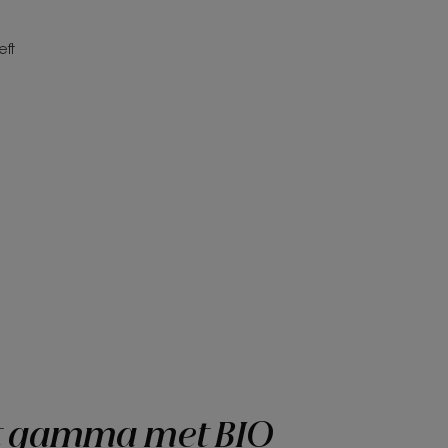
ft
t gamma met BIO