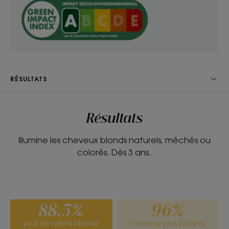
- Illumine : illumine et révèle naturellement les
reflets des cheveux blonds naturels, méchés ou
colorés.
TEXTURE
ENVIRONNEMENT
RÉSULTATS
Résultats
Texture
Illumine les cheveux blonds naturels, méchés ou
Baume
colorés. Dès 3 ans.
Avantage de la texture
Texture onctueuse et fondante.
Senteur du contenu
88,5%
96%
Camomille
plus de reflets blonds¹
cheveux plus brillants¹