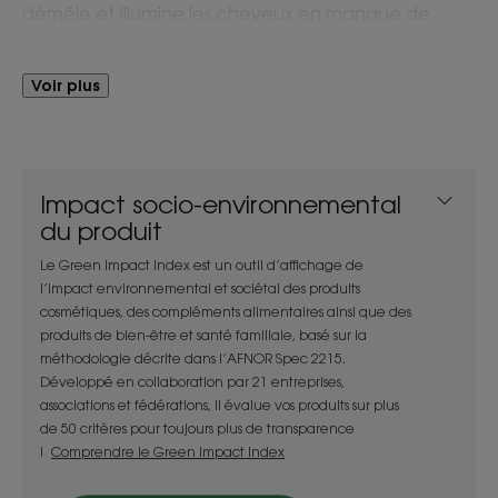
démêle et illumine les cheveux en manque de
lumière, sans les alourdir. Grâce à sa texture
onctueuse et fondante, il facilite le démêlage,
Voir plus
laissant les cheveux doux et souples.
Avantages
Impact socio-environnemental
Parfaitement hydratée et démêlée, la chevelure
du produit
s’illumine, ses reflets blonds sont accentués et son
Le Green Impact Index est un outil d’affichage de
éclat ravivé dans un doux parfum d’enfance.
l’impact environnemental et sociétal des produits
cosmétiques, des compléments alimentaires ainsi que des
Bénéfices
produits de bien-être et santé familiale, basé sur la
méthodologie décrite dans l’AFNOR Spec 2215.
- Démêle : sa formule sensorielle comprend des
Développé en collaboration par 21 entreprises,
agents démêlants doux pour démêler
associations et fédérations, il évalue vos produits sur plus
de 50 critères pour toujours plus de transparence
instantanément les cheveux sans les alourdir.
!
Comprendre le Green Impact Index
- Hydrate : il hydrate en douceur la fibre capillaire
et referme les écailles.