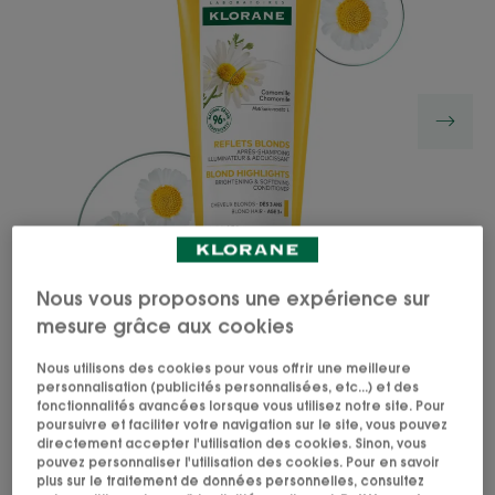
Nous vous proposons une expérience sur
mesure grâce aux cookies
Nous utilisons des cookies pour vous offrir une meilleure
L’Après-Shampoing illuminateur et adoucissant
personnalisation (publicités personnalisées, etc...) et des
fonctionnalités avancées lorsque vous utilisez notre site. Pour
d'origine naturelle* à la Camomille médicinale
poursuivre et faciliter votre navigation sur le site, vous pouvez
démêle et hydrate les cheveux blonds, apporte
directement accepter l'utilisation des cookies. Sinon, vous
pouvez personnaliser l'utilisation des cookies. Pour en savoir
brillance et reflets dorés.
plus sur le traitement de données personnelles, consultez