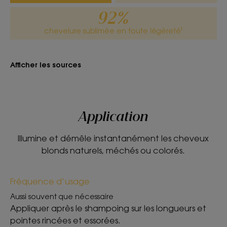
*96% d’ingrédients d’origine naturelle.
**selon test OCDE 301
92%
chevelure sublimée en toute légèreté¹
Afficher les sources
Application
Illumine et démêle instantanément les cheveux
blonds naturels, méchés ou colorés.
Fréquence d’usage
Aussi souvent que nécessaire
Appliquer après le shampoing sur les longueurs et
pointes rincées et essorées.