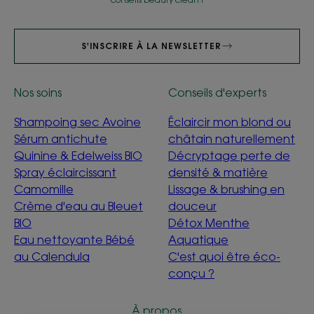
S'INSCRIRE À LA NEWSLETTER
Nos soins
Conseils d'experts
Shampoing sec Avoine
Éclaircir mon blond ou
Sérum antichute
châtain naturellement
Quinine & Edelweiss BIO
Décryptage perte de
Spray éclaircissant
densité & matière
Camomille
Lissage & brushing en
Crème d'eau au Bleuet
douceur
BIO
Détox Menthe
Eau nettoyante Bébé
Aquatique
au Calendula
C'est quoi être éco-
conçu ?
À propos