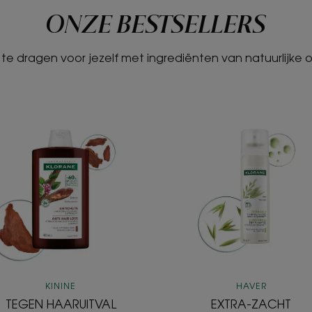
ONZE BESTSELLERS
te dragen voor jezelf met ingrediënten van natuurlijke 
TEGEN
EXTRA-
HAARUITVAL
ZACHT
Versterkende
Droogsha
en
verrijkt
stimulerende
met
shampoo
Ceramideᴸᴵ
met
Kinine
KININE
HAVER
TEGEN HAARUITVAL
EXTRA-ZACHT