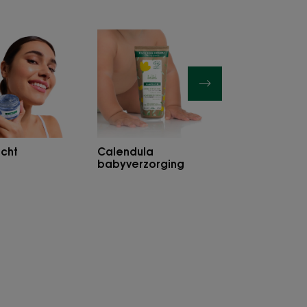
Gezicht
Calendula
Sham
ucten
babyverzorging
Shampoobars
cht
Calendula
babyverzorging