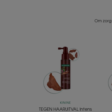
Om zorg 
TEGEN
HAARUITVAL
Intens
versterkend
serum
met
Kinine
KININE
TEGEN HAARUITVAL Intens