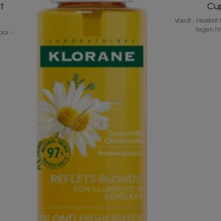
t
Cu
Voedt - Herstelt
tegen hi
ar -