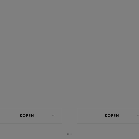
KOPEN
KOPEN
Ga
Ga