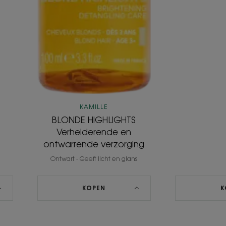
KAMILLE
BLONDE HIGHLIGHTS
Verhelderende en
ontwarrende verzorging
Ontwart - Geeft licht en glans
KOPEN
K