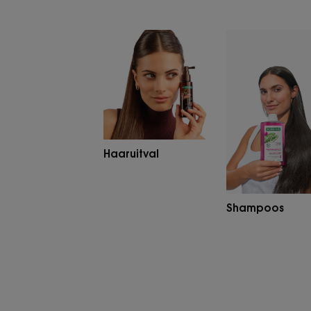
Haaruitval
Sham
Product
ranges
slider
Haaruitval
Shampoos