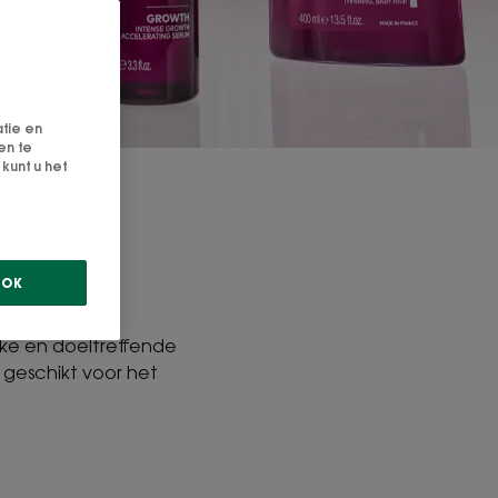
atie en
en te
kunt u het
OK
ijke en doeltreffende
 geschikt voor het