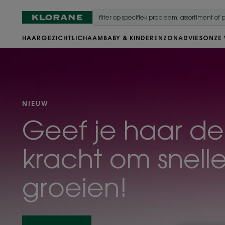
HAAR
GEZICHT
LICHAAM
BABY & KINDEREN
ZON
ADVIES
ONZE
Ontdekken
NIEUW
Geef je haar de
kracht om snelle
groeien!