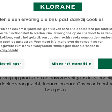
den u een ervaring die bij u past dankzij cookies
ken cookies om u tijdens het gebruik van onze site een betere personalis
de functionaliteit te bieden. Om uw navigatie op de site voort te zetten 
lijken, kunt u het gebruik van cookies rechtstreeks aanvaarden. Anders 
an cookies aanpassen. Voor meer informatie over de verwerking van
egevens kunt u ons privacybeleid raadplegen door hieronder te
ivacybeleid
1 geneeskrachtige plant = 1
instellingen
Alleen het essentiële
schoonheidsindicatie
erzorgingsproducten op basis van veilige, milieuvriendel
nddelen voor gezicht, lichaam en haar. Ons assortiment is
hele gezin.