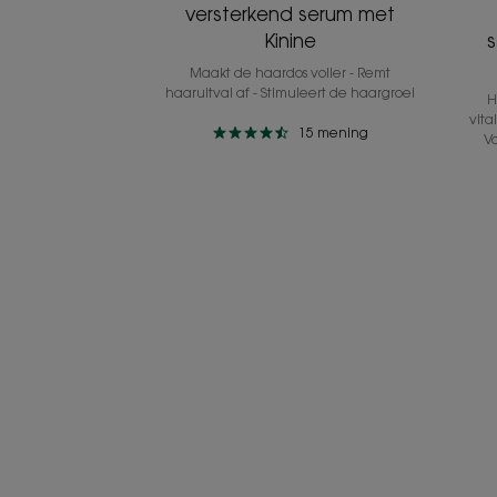
versterkend serum met
Kinine
Maakt de haardos voller - Remt
haaruitval af - Stimuleert de haargroei
H
vita
15
mening
Vo