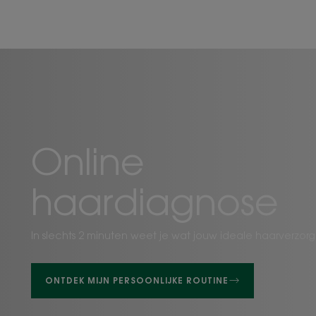
Ontdek
mijn
persoonlijke
routine
Online
haardiagnose
In slechts 2 minuten weet je wat jouw ideale haarverzorgin
ONTDEK MIJN PERSOONLIJKE ROUTINE