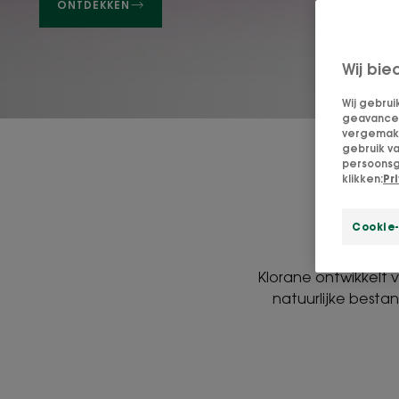
ONTDEKKEN
Wij bie
Wij gebrui
geavanceer
vergemakke
gebruik v
persoonsg
klikken:
Pr
Cookie-
Klorane ontwikkelt v
natuurlijke besta