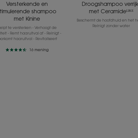
Versterkende en
Droogshampoo verrijk
stimulerende shampoo
met Ceramideᴸᴵᴷᴱ
met Kinine
Beschermt de hoofdhuid en het ha
Reinigt zonder water
elpt te versterken - Verhoogt de
liteit - Remt haaruitval af - Reinigt -
orkomt haaruitval - Revitaliseert
16
mening