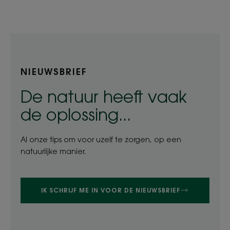
item
item
item
item
item
1
2
3
4
5
NIEUWSBRIEF
De natuur heeft vaak
de oplossing...
Al onze tips om voor uzelf te zorgen, op een
natuurlijke manier.
IK SCHRIJF ME IN VOOR DE NIEUWSBRIEF