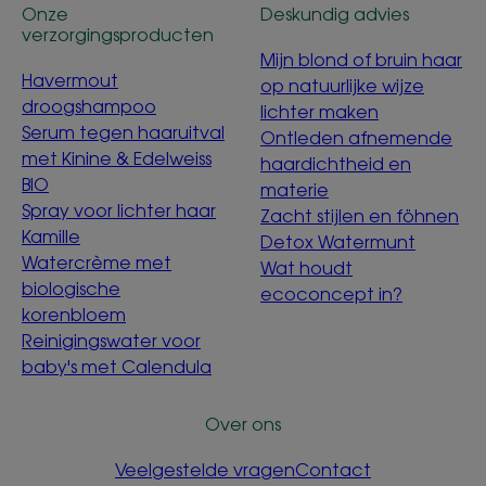
Onze
Deskundig advies
verzorgingsproducten
Mijn blond of bruin haar
Havermout
op natuurlijke wijze
droogshampoo
lichter maken
Serum tegen haaruitval
Ontleden afnemende
met Kinine & Edelweiss
haardichtheid en
BIO
materie
Spray voor lichter haar
Zacht stijlen en föhnen
Kamille
Detox Watermunt
Watercrème met
Wat houdt
biologische
ecoconcept in?
korenbloem
Reinigingswater voor
baby's met Calendula
Over ons
Veelgestelde vragen
Contact