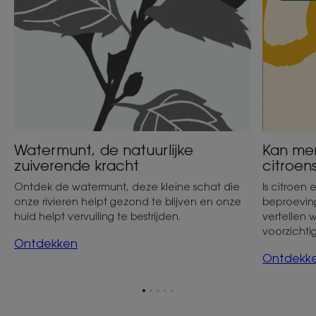
bleken?
Watermunt, de natuurlijke
Kan me
zuiverende kracht
citroen
Ontdek de watermunt, deze kleine schat die
Is citroen 
onze rivieren helpt gezond te blijven en onze
beproeving
huid helpt vervuiling te bestrijden.
vertellen 
voorzichtig
Ontdekken
Ontdekk
Ga
Ga
Ga
Ga
Ga
naar
naar
naar
naar
naar