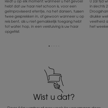
Redt u op elk moment: wanneer u het gevoel
U zal tijd 
hebt dat uw haar niet schoon is, voor een
in slechts 
geïmproviseerd etentje, na het dansen, tussen
Droogsham
twee gesprekken in, of gewoon wanneer u op
drukke wek
reis bent, als u niet gemakkelijk toegang hebt
veelheid 
tot water: hop, in een verstuiving is uw haar
het week
opgefrist.
Ga
Ga
Ga
Ga
Ga
naar
naar
naar
naar
naar
item
item
item
item
item
1
2
3
4
5
Wist u dat?