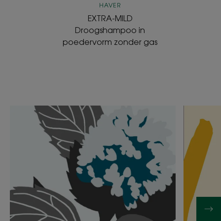
HAVER
EXTRA-MILD
Droogshampoo in
poedervorm zonder gas
Ontdekken
Ontdekk
Watermunt,
Kan
de
men
natuurlijke
echt
zuiverende
geloven
kracht
dat
citroens
het
haar
kan