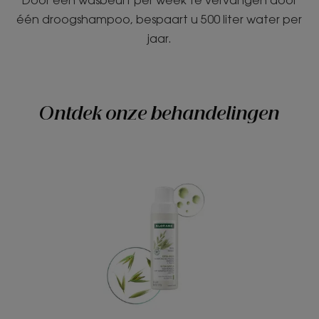
Door één wasbeurt per week te vervangen door
één droogshampoo, bespaart u 500 liter water per
jaar.
Ontdek onze behandelingen
EXTRA-
MILD
Droogshampoo
in
poedervorm
zonder
gas