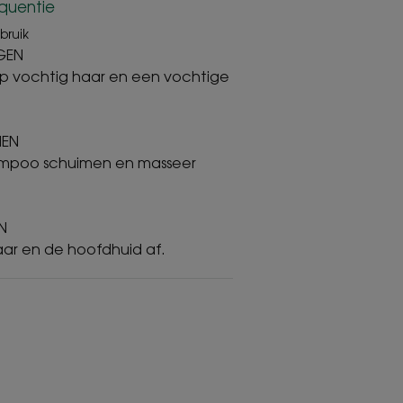
quentie
bruik
GEN
p vochtig haar en een vochtige
MEN
ampoo schuimen en masseer
EN
aar en de hoofdhuid af.