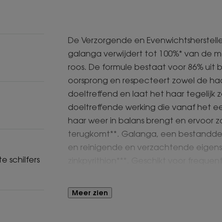
De Verzorgende en Evenwichtsherste
galanga verwijdert tot 100%* van de 
roos. De formule bestaat voor 86% uit 
oorsprong en respecteert zowel de haar
doeltreffend en laat het haar tegelijk
doeltreffende werking die vanaf het ee
haar weer in balans brengt en ervoor z
terugkomt**. Galanga, een bestanddee
en reinigende en verzachtende eigensc
e schilfers
zinkpyrithion***. Geschikt voor frequ
of vrouwen die borstvoeding geven.
Meer zien
Voordelen