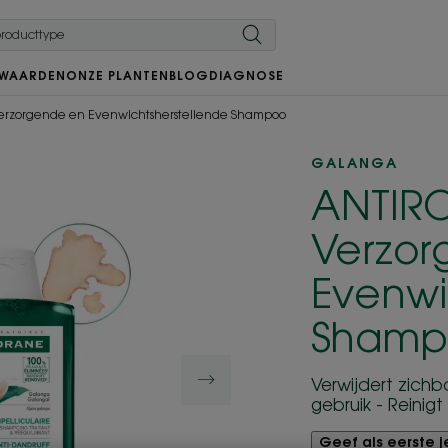
 WAARDEN
ONZE PLANTEN
BLOG
DIAGNOSE
erzorgende en Evenwichtsherstellende Shampoo
GALANGA
ANTIR
Verzor
Evenwi
Shamp
Verwijdert zichb
gebruik - Reinigt
Geef als eerste 