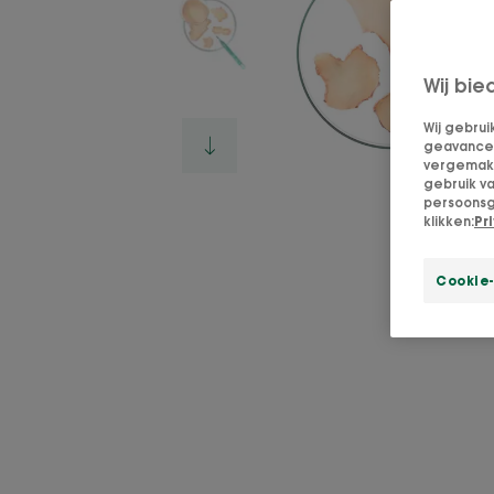
Wij bie
Wij gebrui
geavanceer
vergemakke
gebruik v
persoonsg
klikken:
Pr
Cookie-