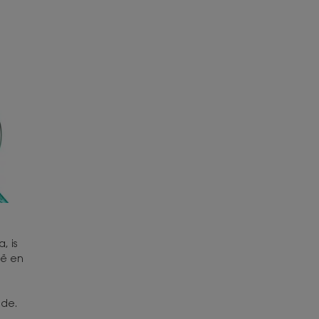
, is
ië en
de.