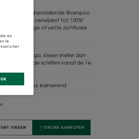
en Evenwichtsherstellende Shampoo
ige galanga verwijdert tot 100%*
dnekkige droge of vette zichtbare
atie en
en te
kunt u het
icinale Galanga, 4 keer sneller dan
om 100% * van de schilfers vanaf de 1e
rwijderen.
OK
rgend, anti-roos, kalmerend
ml
PUNT VINDEN
ONLINE AANKOPEN