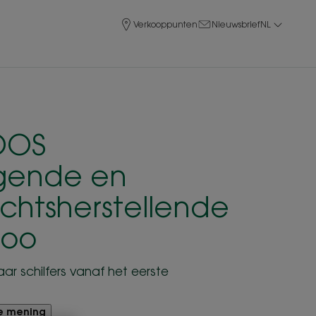
Verkooppunten
Nieuwsbrief
NL
OOS
gende en
chtsherstellende
oo
aar schilfers vanaf het eerste
je mening