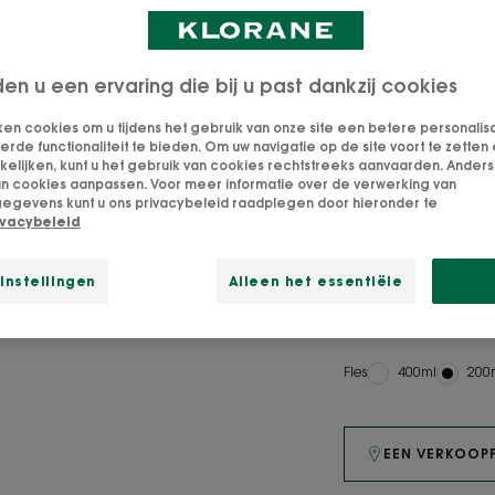
De Verzorgende 
met geneeskracht
den u een ervaring die bij u past dankzij cookies
van de meest har
roos.
ken cookies om u tijdens het gebruik van onze site een betere personalis
de functionaliteit te bieden. Om uw navigatie op de site voort te zetten 
lijken, kunt u het gebruik van cookies rechtstreeks aanvaarden. Anders 
an cookies aanpassen. Voor meer informatie over de verwerking van
Op basis van med
egevens kunt u ons privacybeleid raadplegen door hieronder te
Zinkpyrithion*** 
ivacybeleid
toepassing te ve
instellingen
Alleen het essentiële
Reinigend, verzo
Fles
Fles
400ml
Fles
200
EEN VERKOOP