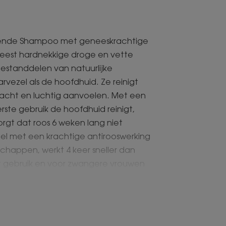
llende Shampoo met geneeskrachtige
meest hardnekkige droge en vette
bestanddelen van natuurlijke
vezel als de hoofdhuid. Ze reinigt
 zacht en luchtig aanvoelen. Met een
rste gebruik de hoofdhuid reinigt,
orgt dat roos 6 weken lang niet
l met een krachtige antirooswerking
happen, werkt 4 keer sneller dan
ent gebruik en voor zwangere vrouwen