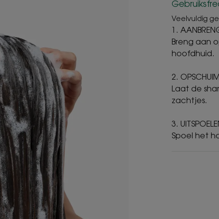
Gebruiksfre
Veelvuldig ge
1. AANBREN
Breng aan o
hoofdhuid.
2. OPSCHUI
Laat de sh
zachtjes.
3. UITSPOEL
Spoel het h