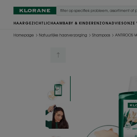
HAAR
GEZICHT
LICHAAM
BABY & KINDEREN
ZON
ADVIES
ONZE
Homepage
Natuurlijke haarverzorging
Shampoos
ANTIROOS V