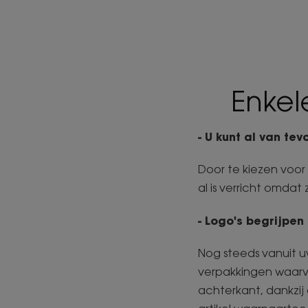
Enkel
- U kunt al van tev
Door te kiezen voo
al is verricht omd
- Logo's begrijpen
Nog steeds vanuit u
verpakkingen waarva
achterkant, dankzij