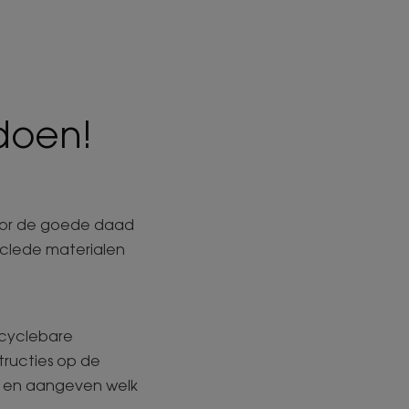
doen!
voor de goede daad
yclede materialen
ecyclebare
tructies op de
jn en aangeven welk