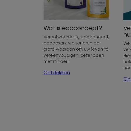
Wat is ecoconcept?
Ver
hu
Verantwoordelijk, ecoconcept,
ecodesign, we sorteren de
We 
grote woorden om uw leven te
ver
vereenvoudigen: beter doen
Hie
met minder!
hel
ho
Ontdekken
On