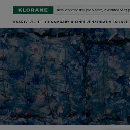
HAAR
GEZICHT
LICHAAM
BABY & KINDEREN
ZON
ADVIES
ONZE