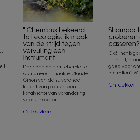
de
strijd
tegen
vervuiling
Shampoob
" Chemicus bekeerd
een
proberen 
tot ecologie, ik maak
instrument
passeren?
van de strijd tegen
vervuiling een
ht
Oké, het is g
instrument
planeet, maar 
elt
goed voor ons
Door ecologie en chemie te
het milieu? Wij
combineren, maakte Claude
e
Grison van de zuiverende
Ontdekken
kracht van planten een
katalysator van verandering
voor zijn sector
Ontdekken