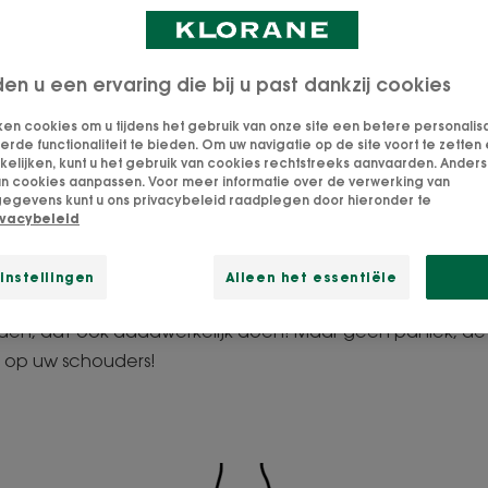
lebaar, zwarte bak, groene bak, sorteren is een ec
 de kringloopeconomie en het einde van de levens
den u een ervaring die bij u past dankzij cookies
n zijn de belangrijkste zaken voor het milieu. Hier i
ken cookies om u tijdens het gebruik van onze site een betere personalis
n dit te begrijpen.
de functionaliteit te bieden. Om uw navigatie op de site voort te zetten 
lijken, kunt u het gebruik van cookies rechtstreeks aanvaarden. Anders 
an cookies aanpassen. Voor meer informatie over de verwerking van
aal mee geconfronteerd: wanneer we vanuit goede wil be
egevens kunt u ons privacybeleid raadplegen door hieronder te
 we vaak een koude douche zodra we voor de vuilnisbak 
ivacybeleid
n, het koud zweet breekt ons uit bij het idee een hele k
on de verkeerde keuze te maken. Want ja, het klinkt al
instellingen
Alleen het essentiële
 zelfs dat maar een zeer klein percentage van de mater
en, dat ook daadwerkelijk doen! Maar geen paniek, de
en op uw schouders!