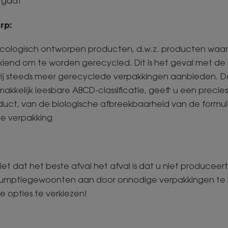
 gaat
erp:
 ecologisch ontworpen producten, d.w.z. producten waa
kiend om te worden gerecycled. Dit is het geval met d
wij steeds meer gerecyclede verpakkingen aanbieden. De
akkelijk leesbare ABCD-classificatie, geeft u een precies
uct, van de biologische afbreekbaarheid van de formul
de verpakking
iet dat het beste afval het afval is dat u niet produceer
umptiegewoonten aan door onnodige verpakkingen te
e opties te verkiezen!