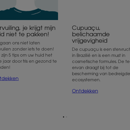
Cupuaçu,
vuiling, je krijgt mijn
belichaamde
id niet te pakken!
vrijgevigheid
gaan ons niet laten
vuilen zonder iets te doen!
De cupuaçu is een stervruc
r zijn 5 tips om uw huid het
in Brazilië en is een must in
e jaar door fris en gezond te
cosmetische formules. De te
uden!
ervan draagt bij tot de
bescherming van bedreigd
tdekken
ecosystemen.
Ontdekken
Ga
Ga
naar
naar
pagina
pagina