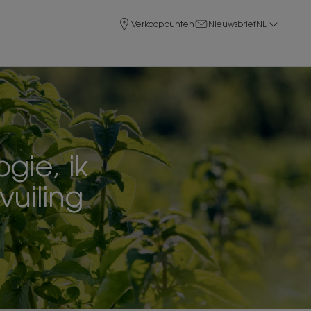
Verkooppunten
Nieuwsbrief
NL
gie, ik
vuiling