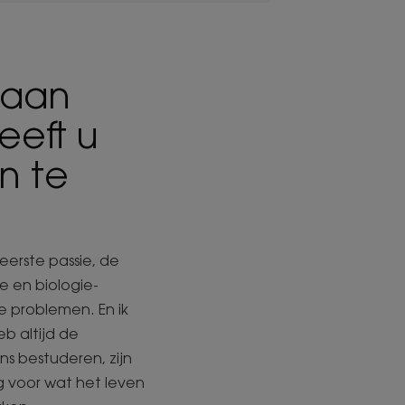
e aan
eeft u
n te
eerste passie, de
e en biologie-
e problemen. En ik
eb altijd de
s bestuderen, zijn
g voor wat het leven