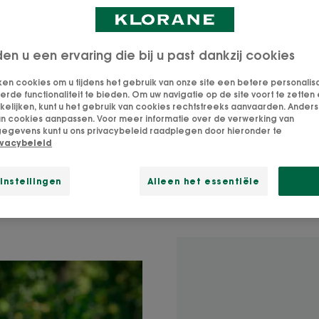
jd heeft Claude zichzelf bewezen. Ze is directrice van e
den u een ervaring die bij u past dankzij cookies
grens tussen chemie en ecologie, onderzoeksleidster van
 dan vijftien programma's, meervoudig laureaat van we
ken cookies om u tijdens het gebruik van onze site een betere personalis
s, initiatiefneemster van 42 patenten en meer dan 160 pu
de functionaliteit te bieden. Om uw navigatie op de site voort te zetten 
lijken, kunt u het gebruik van cookies rechtstreeks aanvaarden. Anders 
 is niet van plan haar opdracht aan de haak te hangen
an cookies aanpassen. Voor meer informatie over de verwerking van
ls we nog steeds bezig zijn onontgonnen terrein te verk
egevens kunt u ons privacybeleid raadplegen door hieronder te
ivacybeleid
n een positieve chemie te belichamen, geïnspireerd doo
lossingen voor de meest dringende milieu-uitdagingen?
instellingen
Alleen het essentiële