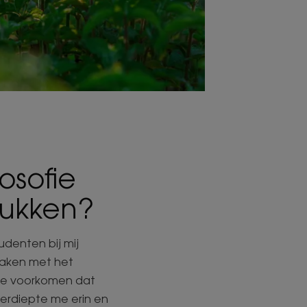
osofie
tukken?
udenten bij mij
maken met het
 te voorkomen dat
verdiepte me erin en