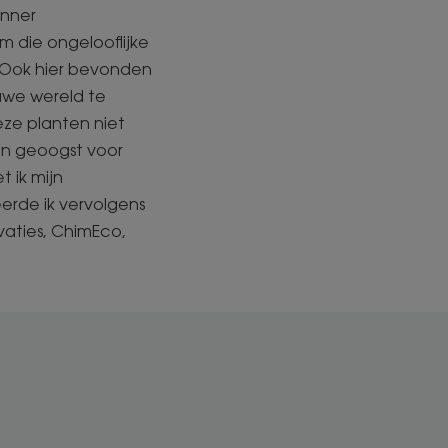
enner
um die ongelooflijke
 Ook hier bevonden
euwe wereld te
eze planten niet
en geoogst voor
 ik mijn
rde ik vervolgens
vaties, ChimEco,