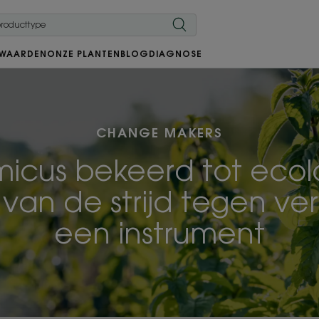
 WAARDEN
ONZE PLANTEN
BLOG
DIAGNOSE
CHANGE MAKERS
icus bekeerd tot ecolo
an de strijd tegen ver
een instrument