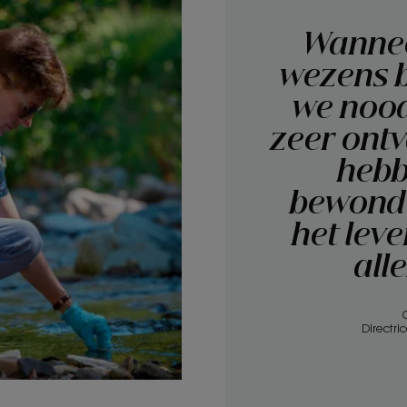
Wannee
wezens b
we nood
zeer ontv
hebb
bewonde
het lev
all
Directri