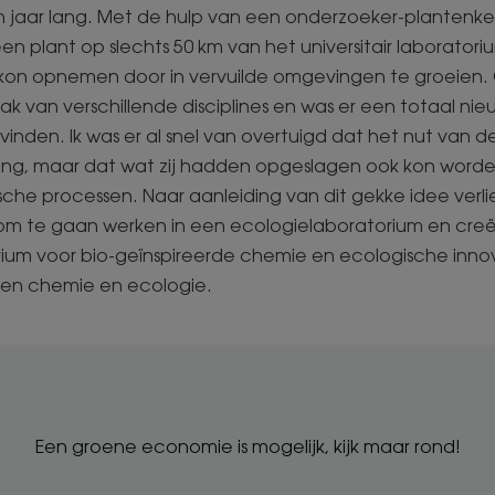
 jaar lang. Met de hulp van een onderzoeker-plantenk
een plant op slechts 50 km van het universitair laboratori
kon opnemen door in vervuilde omgevingen te groeien.
lak van verschillende disciplines en was er een totaal ni
vinden. Ik was er al snel van overtuigd dat het nut van d
ering, maar dat wat zij hadden opgeslagen ook kon word
che processen. Naar aanleiding van dit gekke idee verliet
m te gaan werken in een ecologielaboratorium en creëe
rium voor bio-geïnspireerde chemie en ecologische inno
sen chemie en ecologie.
Een groene economie is mogelijk, kijk maar rond!