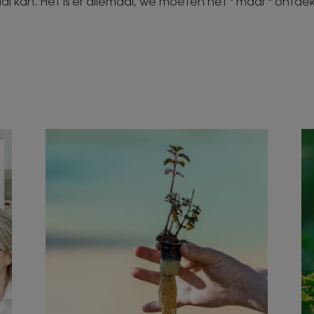
al kan. Het is er allemaal, we moeten het " maar " ontde