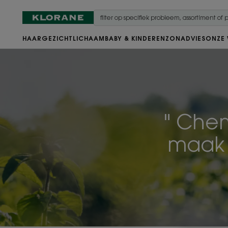
HAAR
GEZICHT
LICHAAM
BABY & KINDEREN
ZON
ADVIES
ONZE
" Chem
maak v