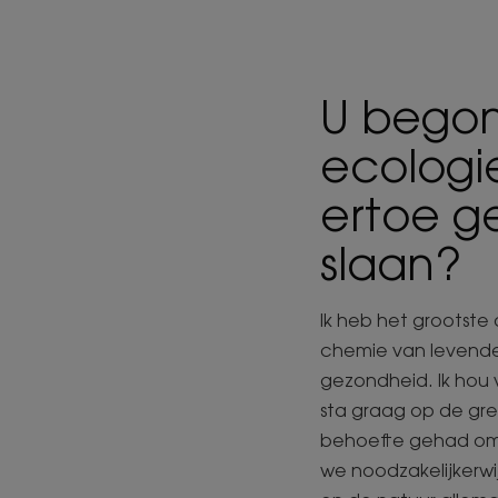
U begon 
ecologie
ertoe g
slaan?
Ik heb het grootste 
chemie van levende 
gezondheid. Ik hou 
sta graag op de gren
behoefte gehad om n
we noodzakelijkerwi