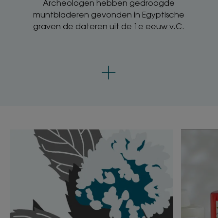
Archeologen hebben gedroogde
muntbladeren gevonden in Egyptische
graven de dateren uit de 1e eeuw v.C.
Ontdekken
Ontdekk
Watermunt,
Wat
de
is
natuurlijke
ecoconc
zuiverende
kracht