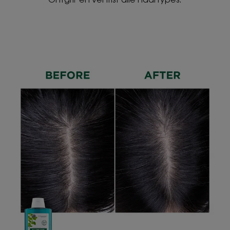
Zuiverend: de shampoo detoxt en verwijdert
onzuiverheden — zelfs de minst zichtbare
vervuilende deeltjes* — zonder het evenwicht van
de hoofdhuid te verstoren.
Verfrissend: het zorgt voor een intens verkwikkend
gevoel van pure frisheid dat de hoofdhuid
onmiddellijk laat herademen.
TEXTUUR
RECYCLAGE
Textuur
Vloeistof