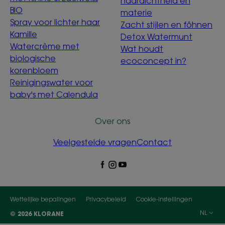
haardichtheid en
BIO
materie
Spray voor lichter haar
Zacht stijlen en föhnen
Kamille
Detox Watermunt
Watercrème met
Wat houdt
biologische
ecoconcept in?
korenbloem
Reinigingswater voor
baby's met Calendula
Over ons
Veelgestelde vragen
Contact
Wettelijke bepalingen
Privacybeleid
Cookie-instellingen
NL
© 2026 KLORANE