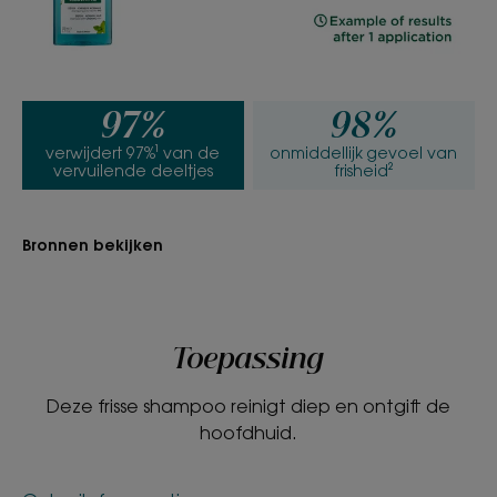
Voordelen van de textuur
Transparante, lichte en frisse textuur.
Geur van de inhoud
Geplette munt
97%
98%
verwijdert 97%¹ van de
onmiddellijk gevoel van
vervuilende deeltjes
frisheid²
Bronnen bekijken
Toepassing
Deze frisse shampoo reinigt diep en ontgift de
hoofdhuid.