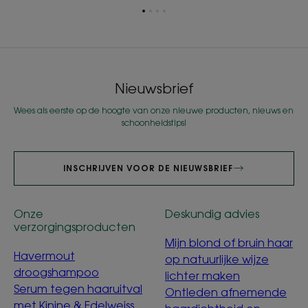
Ga
Ga
Ga
Ga
naar
naar
naar
naar
item
item
item
item
1
2
3
4
Nieuwsbrief
Wees als eerste op de hoogte van onze nieuwe producten, nieuws en
schoonheidstips!
INSCHRIJVEN VOOR DE NIEUWSBRIEF
Onze
Deskundig advies
verzorgingsproducten
Mijn blond of bruin haar
Havermout
op natuurlijke wijze
droogshampoo
lichter maken
Serum tegen haaruitval
Ontleden afnemende
met Kinine & Edelweiss