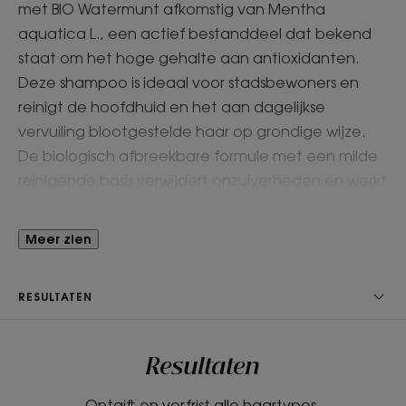
met BIO Watermunt afkomstig van Mentha
aquatica L., een actief bestanddeel dat bekend
staat om het hoge gehalte aan antioxidanten.
Deze shampoo is ideaal voor stadsbewoners en
reinigt de hoofdhuid en het aan dagelijkse
vervuiling blootgestelde haar op grondige wijze.
De biologisch afbreekbare formule met een milde
reinigende basis verwijdert onzuiverheden en werkt
ontgiftend in op de hoofdhuid zonder haar balans
te verstoren of uit te drogen. Het haar is optimaal
Meer zien
ontdaan van onzuiverheden.
RESULTATEN
Voordelen
Reinigend: de frisse textuur reinigt de hoofdhuid en
Resultaten
het haar intensief, en beschermt tegen de
verraderlijke effecten van vervuiling.
Ontgift en verfrist alle haartypes.