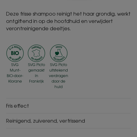
Deze frisse shampoo reinigt het haar grondig, werkt
ontgiftend in op de hoofdhuid en verwijdert
verontreinigende deeltjes.
SVG
SVG Picto
SVG Picto
Munt-
gemaakt
uitstekend
BIO-door-
in
verdragen
Klorane
Frankrijk
door de
huid
Fris effect
Reinigend, zuiverend, verfrissend