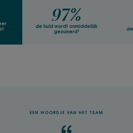
lang***.
97%
eer
de huid wordt onmiddellijk
TEXTUUR
et
de
gezuiverd²
Textuur
Crème-gel
Voordelen van de 
Een lichte en frisse te
adem op de huid. N
hoge tolerantie.
Geur van de inhou
Munt
EEN WOORDJE VAN HET TEAM
*Klinisch onderzoek uitgevoerd bij 21 proefpersonen.
**% tevredenheid, tolerantie- en doeltreffendheidsst
weken, 2 toepassingen per dag.