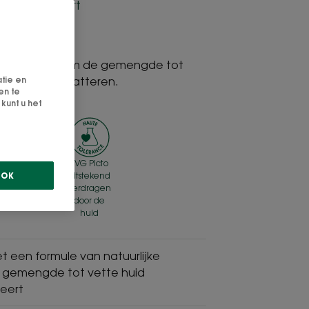
vert - Matteert
d biologisch
ingsproduct om de gemengde tot
atie en
iveren en te matteren.
en te
kunt u het
SVG Picto
SVG Picto
OK
-
gemaakt
uitstekend
or-
in
verdragen
ne
Frankrijk
door de
huid
 een formule van natuurlijke
e gemengde tot vette huid
teert