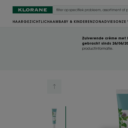
HAAR
GEZICHT
LICHAAM
BABY & KINDEREN
ZON
ADVIES
ONZE
Zuiverende crème met B
gebracht sinds 26/06/2
productinformatie.