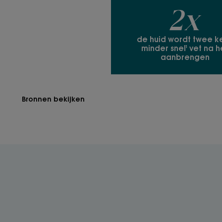
2x
de huid wordt twee k
minder snel¹ vet na h
aanbrengen
Bronnen bekijken