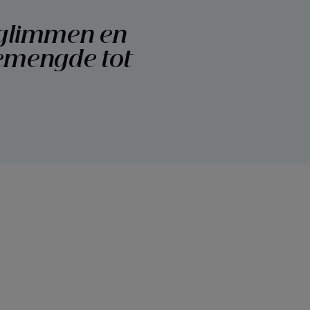
fpersonen na eenm
n glimmen en
 gemengde tot