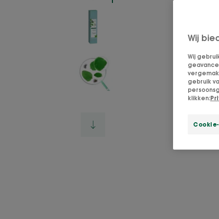
Wij bie
Wij gebrui
geavanceer
vergemakke
gebruik v
persoonsg
klikken:
Pr
Cookie-