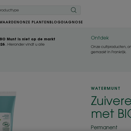
 WAARDEN
ONZE PLANTEN
BLOG
DIAGNOSE
Ontdek
IO Munt is niet op de markt
026
. Hieronder vindt u alle
Onze cultproducten, om
gemaakt in Frankrijk.
WATERMUNT
Zuiver
met BI
Permanent