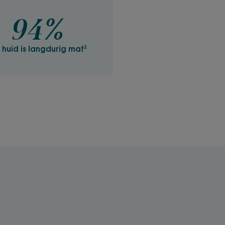
94%
RECYCLAGE
 huid is langdurig mat²
textuur
xtuur voelt als een frisse
iet-comedogeen en met
d
udie onder medisch toezicht, 33 proefpersonen, 3