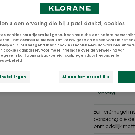
Hydrateert - Zui
Een gecertificeer
den u een ervaring die bij u past dankzij cookies
gezichtsverzorg
ken cookies om u tijdens het gebruik van onze site een betere personalis
vette huid te zu
de functionaliteit te bieden. Om uw navigatie op de site voort te zetten 
lijken, kunt u het gebruik van cookies rechtstreeks aanvaarden. Anders 
an cookies aanpassen. Voor meer informatie over de verwerking van
egevens kunt u ons privacybeleid raadplegen door hieronder te
ivacybeleid
SGB 99% aan
SVG
instellingen
Alleen het essentiële
bestanddelen
Munt
van
BIO-do
natuurlijke
Klora
oorsprong
Een crèmegel met
oorsprong die d
onmiddellijk mat