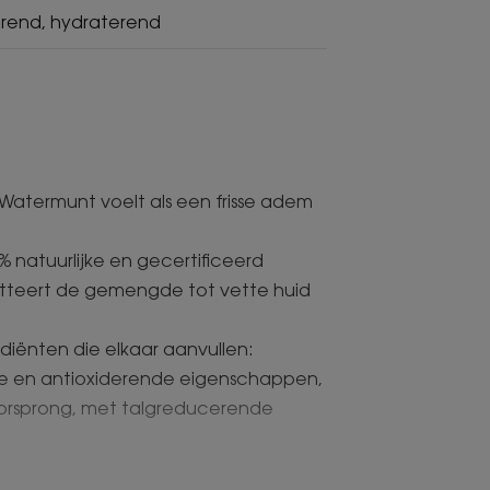
erend, hydraterend
 Watermunt voelt als een frisse adem
 natuurlijke en gecertificeerd
atteert de gemengde tot vette huid
diënten die elkaar aanvullen:
de en antioxiderende eigenschappen,
oorsprong, met talgreducerende