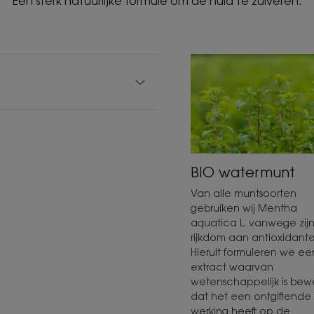
Een sterk natuurlijke formule om de huid te zuiveren.
BIO watermunt
Van alle muntsoorten
gebruiken wij Mentha
aquatica L. vanwege zij
rijkdom aan antioxidante
Hieruit formuleren we ee
extract waarvan
wetenschappelijk is be
dat het een ontgiftende
werking heeft op de