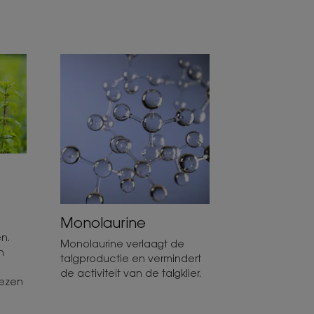
Monolaurine
n
n.
Monolaurine verlaagt de
n
talgproductie en vermindert
de activiteit van de talgklier.
wezen