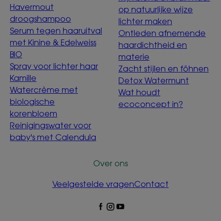
Havermout
op natuurlijke wijze
droogshampoo
lichter maken
Serum tegen haaruitval
Ontleden afnemende
met Kinine & Edelweiss
haardichtheid en
BIO
materie
Spray voor lichter haar
Zacht stijlen en föhnen
Kamille
Detox Watermunt
Watercrème met
Wat houdt
biologische
ecoconcept in?
korenbloem
Reinigingswater voor
baby's met Calendula
Over ons
Veelgestelde vragen
Contact