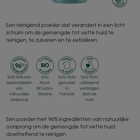
Een reinigend poeder dat verandert in een licht
schuim om de gemengde tot vette huid te
reinigen, te zuiveren en te exfoliëren.
SGB 96% aan
SVG
SVG Picto
SVG Picto
bestanddelen
Munt-
gemaakt
uitstekend
van
BIO-door-
in
verdragen
natuurlijke
Klorane
Frankrijk
door de
oorsprong
huid
Een poeder met 96% ingrediënten van natuurlijke
oorsprong om de gemengde tot vette huid
doeltreffend te reinigen