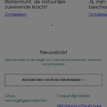
Watermunt, de natuurlijke
Jij, mij
zuiverende kracht
besche
Ontdekken
Ontdekk
Ga
Ga
naar
naar
item
item
1
2
Nieuwsbrief
Wees als eerste op de hoogte van onze nieuwe producten, nieuws en
schoonheidstips!
INSCHRIJVEN VOOR DE NIEUWSBRIEF
Onze
Deskundig advies
verzorgingsproducten
Mijn blond of bruin haar