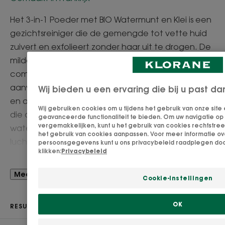
Het 3-in-1 Poeder met BIO Watermunt en Klei is een
gezichtsreiniger die de gemengde tot vette huid
zuivert en exfolieert zonder haar uit te drogen. De
milde formule met 96% natuurlijke ingrediënten
combineert 2 actieve ingrediënten die elkaar
aanvullen: Watermunt, bekend om zijn ontgiftende
Wij bieden u een ervaring die bij u past da
en antioxiderende eigenschappen en Groene Klei,
Wij gebruiken cookies om u tijdens het gebruik van onze site
die onzuiverheden absorbeert. Bij contact met
geavanceerde functionaliteit te bieden. Om uw navigatie op d
vergemakkelijken, kunt u het gebruik van cookies rechtstre
water verandert het Zuiverend Poeder in een
het gebruik van cookies aanpassen. Voor meer informatie ov
luchtig schuim en het wordt met ronddraaiende
persoonsgegevens kunt u ons privacybeleid raadplegen doo
klikken:
Privacybeleid
bewegingen op het gezicht aangebracht.
Eenmaal afgespoeld, is de huid zacht en vrij van
Meer zien
Cookie-instellingen
alle onzuiverheden.
OK
RESULTATEN
Voordeel