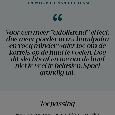
TEXTUUR
EEN WOORDJE VAN HET TEAM
RECYCLAGE
Textuur
Voor een meer "exfoliërend" effect:
Poeder
doe meer poeder in uw handpalm
en voeg minder water toe om de
Voordelen van de textuur
korrels op de huid te voelen. Doe
Een poeder dat bij contact met water verandert in een
dit slechts af en toe om de huid
licht schuim.
niet te veel te belasten. Spoel
grondig uit.
Geur van de inhoud
Munt
Toepassing
Een reinigingspoeder met 96% natuurlijke